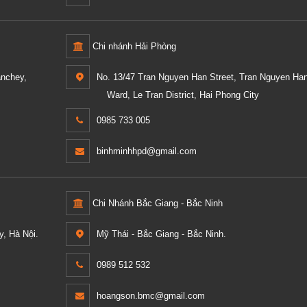
Chi nhánh Hải Phòng
anchey,
No. 13/47 Tran Nguyen Han Street, Tran Nguyen Ha
Ward, Le Tran District, Hai Phong City
0985 733 005
binhminhhpd@gmail.com
Chi Nhánh Bắc Giang - Bắc Ninh
, Hà Nội.
Mỹ Thái - Bắc Giang - Bắc Ninh.
0989 512 532
hoangson.bmc@gmail.com