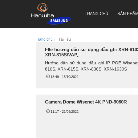
TRANG CHỦ
SẢN PHẨ
Trang chủ
Tài liệu
FIle hương dẫn sử dụng đầu ghi XRN-810
XRN-815S/VAP,...
CAMERA QUAY QUYÉT PTZ
TRUEN HÀN QUỐC
Hướng dẫn sử dụng đầu ghi IP POE Wisene
810S, XRN-815S, XRN-830S, XRN-1630S
CAMERA THÂN TRUEN HÀN
QUỐC
18:49 - 15/10/2022
CAMERA ỐP TRẦN TRUEN
HÀN QUỐC
Camera Dome Wisenet 4K PND-9080R
11:17 - 21/09/2022