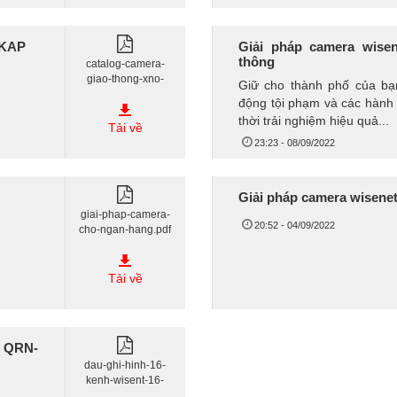
/KAP
Giải pháp camera wise
thông
catalog-camera-
giao-thong-xno-
Giữ cho thành phố của bạ
8070rha-kap.pdf
động tội phạm và các hành 
thời trải nghiệm hiệu quả...
Tải về
23:23 - 08/09/2022
Giải pháp camera wisene
giai-phap-camera-
20:52 - 04/09/2022
cho-ngan-hang.pdf
Tải về
E QRN-
dau-ghi-hinh-16-
kenh-wisent-16-
poe-qrn-1620s-