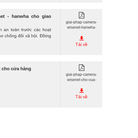
net - hanwha cho giao
giai-phap-camera-
wisenet-hanwha-
n an toàn trước các hoạt
cho-giao-thong.pdf
vi chống đối xã hội. Đồing
Tải về
t cho cửa hàng
giai-phap-camera-
wisenet-cho-cua-
hang.pdf
Tải về