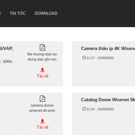
M
TIN TỨC
DOWNLOAD
S/VAP,
Camera thân ip 4K Wise
file-huong-dan-su-
CAMERA HỘI NGHỊ TRUYỀN
11:17 - 21/09/2022
dung-dau-ghi-xrn-
HÌNH SONBS
t XRN-
810s-vap-xrn-
LOA IP- PA SYSTEM SONBS
815s-vap-qrn-
1630s-vap-qrn-
Tải về
HỆ THỐNG LOA ANALOG - PA
830s-vap.pdf
SYSTERM SONBS
Catalog Dome Wisenet 5
camera-dome-
11:14 - 21/09/2022
wisenet-4k-pnd-
9080r.pdf
Tải về