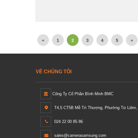
«
1
2
3
4
5
»
VỀ CHÚNG TÔI
Công Ty Cổ Phần Bình Minh BMC
T4,5 CT5B Mễ Trì Thượng, Phường Từ Liêm, 
024 22 00 85 86
sales@camerasamsung.com