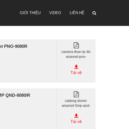
GIỚI THIỆU
VIDEO
LIÊN HỆ
net PNO-9080R
camera-than-ip-4k-
wisenet-pno-
9080r.pdf
Tải về
MP QND-8080/R
catalog-dome-
wisenet-5mp-qnd-
8080-r.pdf
Tải về