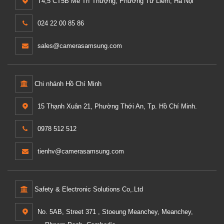
T4,5 CT5B Mễ Trì Thượng, Phường Từ Liêm, Hà Nội
024 22 00 85 86
sales@camerasamsung.com
Chi nhánh Hồ Chí Minh
15 Thạnh Xuân 21, Phường Thới An, Tp. Hồ Chí Minh.
0978 512 512
tienhv@camerasamsung.com
Safety & Electronic Solutions Co,.Ltd
No. 5AB, Street 371 , Stoeung Meanchey, Meanchey,