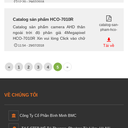
Về tại góc...
12:20 - 29/07/2018
Catalog sản phẩm HCO-7010R
catalog-san-
Catalog sản phẩm camera AHD thân
pham-hco-
ngoài trời độ phân giả 4Megapixel
7010r.pdf
HCO-7010R Xin vui lòng Click vào chữ
Tải Về tại góc...
Tải về
11:54 - 29/07/2018
«
1
2
3
4
5
»
VỀ CHÚNG TÔI
Công Ty Cổ Phần Bình Minh BMC