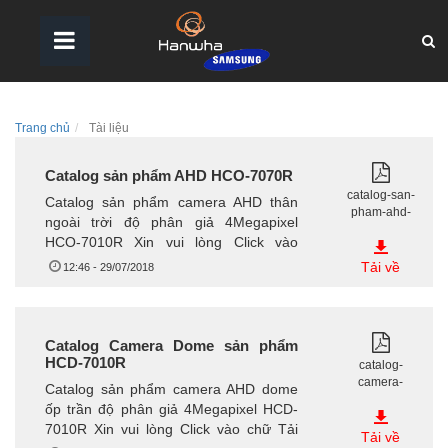
Trang chủ
Tài liệu
Catalog sản phẩm AHD HCO-7070R
catalog-san-
Catalog sản phẩm camera AHD thân
pham-ahd-
ngoài trời độ phân giả 4Megapixel
hco-
HCO-7010R Xin vui lòng Click vào
7070r.pdf
chữ Tải Về tại...
Tải về
12:46 - 29/07/2018
Catalog Camera Dome sản phẩm
HCD-7010R
catalog-
camera-
Catalog sản phẩm camera AHD dome
dome-san-
ốp trần độ phân giả 4Megapixel HCD-
pham-hcd-
7010R Xin vui lòng Click vào chữ Tải
7010r.pdf
Tải về