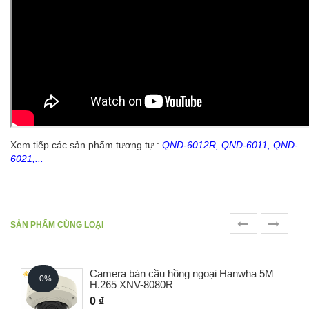
Xem tiếp các sản phẩm tương tự :
QND-6012R, QND-6011, QND-
6021,...
prev
next
SẢN PHẨM CÙNG LOẠI
Camera bán cầu hồng ngoại Hanwha 5M
- 0%
H.265 XNV-8080R
0 ₫