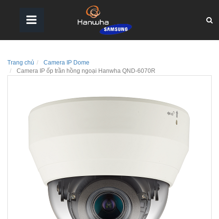
Trang chủ
Camera IP Dome
Camera IP ốp trần hồng ngoại Hanwha QND-6070R