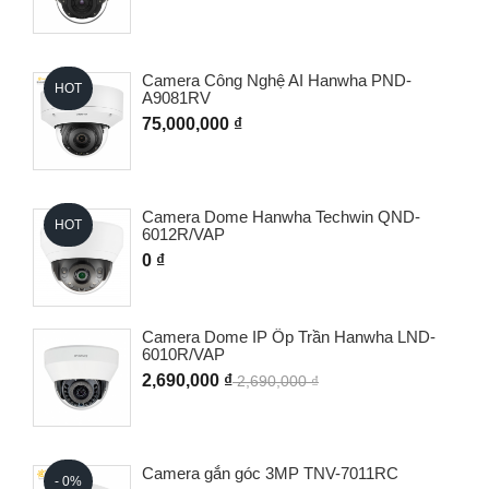
Camera Công Nghệ AI Hanwha PND-
HOT
A9081RV
75,000,000 ₫
Camera Dome Hanwha Techwin QND-
HOT
6012R/VAP
0 ₫
Camera Dome IP Ốp Trần Hanwha LND-
6010R/VAP
2,690,000 ₫
2,690,000 ₫
Camera gắn góc 3MP TNV-7011RC
- 0%