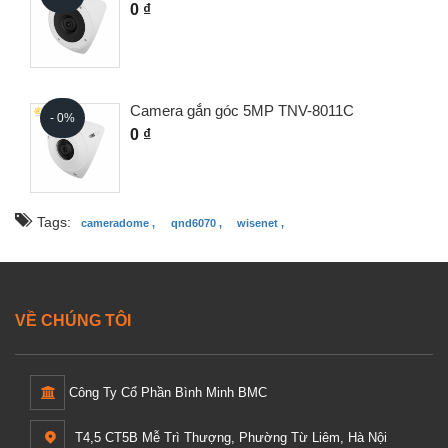
0 ₫
Camera gắn góc 5MP TNV-8011C
- 0%
0 ₫
Tags:
cameradome ,
qnd6070 ,
wisenet ,
VỀ CHÚNG TÔI
Công Ty Cổ Phần Bình Minh BMC
T4,5 CT5B Mễ Trì Thượng, Phường Từ Liêm, Hà Nội