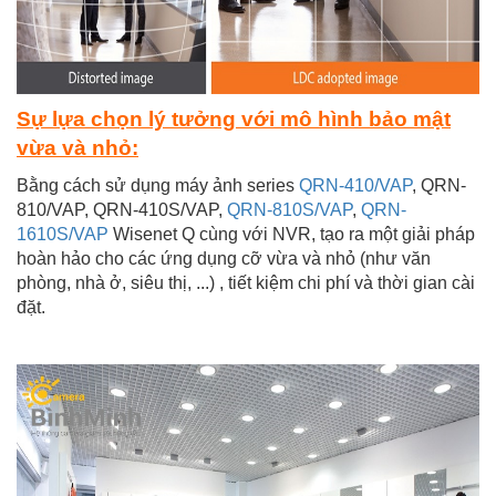
Sự lựa chọn lý tưởng với mô hình bảo mật
vừa và nhỏ:
Bằng cách sử dụng máy ảnh series
QRN-410/VAP
, QRN-
810/VAP, QRN-410S/VAP,
QRN-810S/VAP
,
QRN-
1610S/VAP
Wisenet Q cùng với NVR, tạo ra một giải pháp
hoàn hảo cho các ứng dụng cỡ vừa và nhỏ (như văn
phòng, nhà ở, siêu thị, ...) , tiết kiệm chi phí và thời gian cài
đặt.