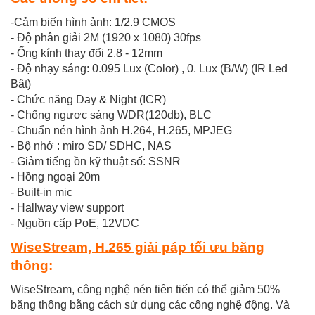
-Cảm biến hình ảnh: 1/2.9 CMOS
- Độ phân giải 2M (1920 x 1080) 30fps
- Ống kính thay đổi 2.8 - 12mm
- Độ nhạy sáng: 0.095 Lux (Color) , 0. Lux (B/W) (IR Led
Bật)
- Chức năng Day & Night (ICR)
- Chống ngược sáng WDR(120db), BLC
- Chuẩn nén hình ảnh H.264, H.265, MPJEG
- Bộ nhớ : miro SD/ SDHC, NAS
- Giảm tiếng ồn kỹ thuật số: SSNR
- Hồng ngoại 20m
- Built-in mic
- Hallway view support
- Nguồn cấp PoE, 12VDC
WiseStream, H.265 giải páp tối ưu băng
thông:
WiseStream, công nghệ nén tiên tiến có thể giảm 50%
băng thông bằng cách sử dụng các công nghệ động. Và