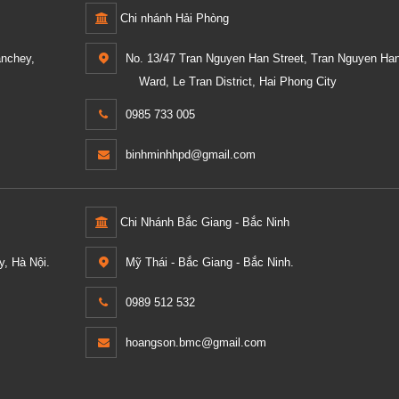
Chi nhánh Hải Phòng
anchey,
No. 13/47 Tran Nguyen Han Street, Tran Nguyen Ha
Ward, Le Tran District, Hai Phong City
0985 733 005
binhminhhpd@gmail.com
Chi Nhánh Bắc Giang - Bắc Ninh
, Hà Nội.
Mỹ Thái - Bắc Giang - Bắc Ninh.
0989 512 532
hoangson.bmc@gmail.com