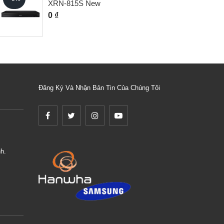
XRN-815S New
0 ₫
Đăng Ký Và Nhận Bản Tin Của Chúng Tôi
h.