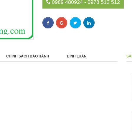
0989 480924 - 0978 512 512
CHÍNH SÁCH BẢO HÀNH
BÌNH LUẬN
SẢ
NVR 16 Kênh AI XRN-1620B2
- 0%
0 ₫
NVR IP Wisenet 32 kênh XRN-
- 0%
3210B2
0 ₫