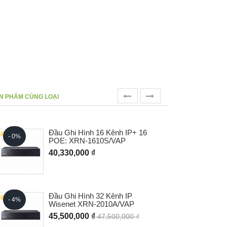
prev
next
N PHẨM CÙNG LOẠI
Đầu Ghi Hình 16 Kênh IP+ 16
- 0%
- 0%
POE: XRN-1610S/VAP
40,330,000 ₫
- 0%
Đầu Ghi Hình 32 Kênh IP
- 4%
Wisenet XRN-2010A/VAP
45,500,000 ₫
47,500,000 ₫