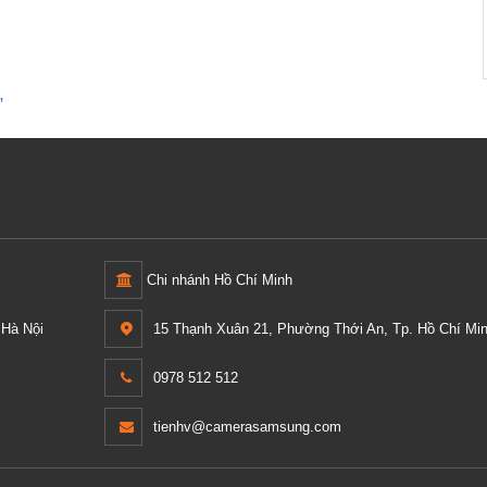
LRN-1610S
10,581,000 ₫
,
Chi nhánh Hồ Chí Minh
Hà Nội
15 Thạnh Xuân 21, Phường Thới An, Tp. Hồ Chí Min
0978 512 512
tienhv@camerasamsung.com