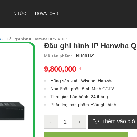
M
TIN TỨC
DOWNLOAD
h
Đầu ghi hình IP Hanwha QRN-410P
Đầu ghi hình IP Hanwha 
CAMERA HỘI NGHỊ TRUYỀN
Mã sản phẩm:
NH00169
HÌNH SONBS
9,800,000
₫
LOA IP- PA SYSTEM SONBS
HỆ THỐNG LOA ANALOG - PA
Hãng sản xuất: Wisenet Hanwha
SYSTERM SONBS
Nhà Phân phối: Bình Minh CCTV
Thời gian bảo hành: 24 tháng
Phân loại sản phẩm: Đầu ghi hình
Thêm vào giỏ
-
+