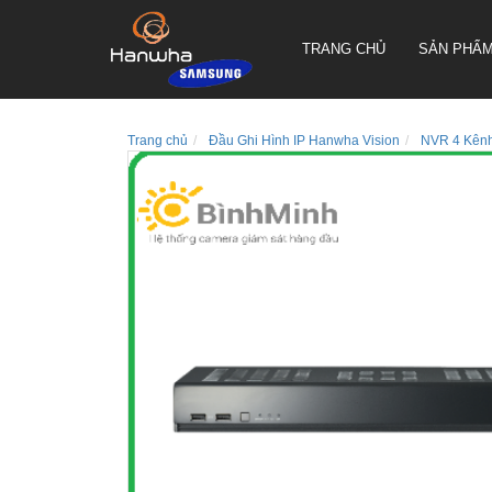
TRANG CHỦ
SẢN PHẨ
Trang chủ
Đầu Ghi Hình IP Hanwha Vision
NVR 4 Kên
CAMERA QUAY QUYÉT PTZ
TRUEN HÀN QUỐC
CAMERA THÂN TRUEN HÀN
QUỐC
CAMERA ỐP TRẦN TRUEN
HÀN QUỐC