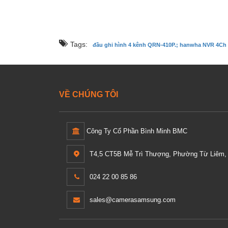
Tags:
đầu ghi hình 4 kênh QRN-410P.; hanwha NVR 4Ch 
VỀ CHÚNG TÔI
Công Ty Cổ Phần Bình Minh BMC
T4,5 CT5B Mễ Trì Thượng, Phường Từ Liêm, 
024 22 00 85 86
sales@camerasamsung.com