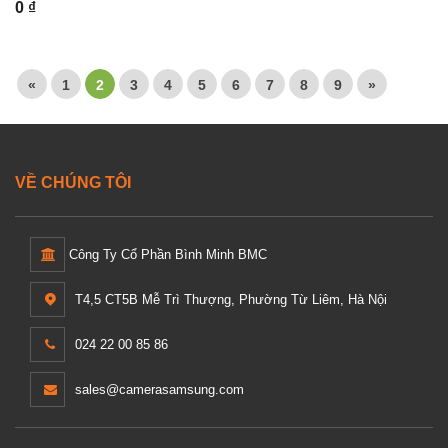
0 ₫
«
1
2
3
4
5
6
7
8
9
»
VỀ CHÚNG TÔI
Công Ty Cổ Phần Bình Minh BMC
T4,5 CT5B Mễ Trì Thượng, Phường Từ Liêm, Hà Nội
024 22 00 85 86
sales@camerasamsung.com