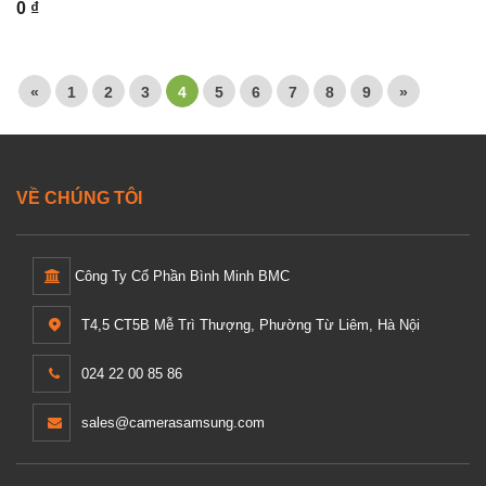
0 ₫
«
1
2
3
4
5
6
7
8
9
»
VỀ CHÚNG TÔI
Công Ty Cổ Phần Bình Minh BMC
T4,5 CT5B Mễ Trì Thượng, Phường Từ Liêm, Hà Nội
024 22 00 85 86
sales@camerasamsung.com