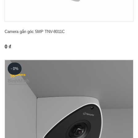
Camera gắn góc 5MP TNV-8011C
0 ₫
- 0%