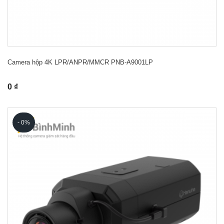
Camera hộp 4K LPR/ANPR/MMCR PNB-A9001LP
0 ₫
- 0%