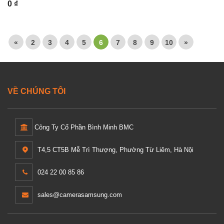
0 ₫
«
2
3
4
5
6
7
8
9
10
»
VỀ CHÚNG TÔI
Công Ty Cổ Phần Bình Minh BMC
T4,5 CT5B Mễ Trì Thượng, Phường Từ Liêm, Hà Nội
024 22 00 85 86
sales@camerasamsung.com