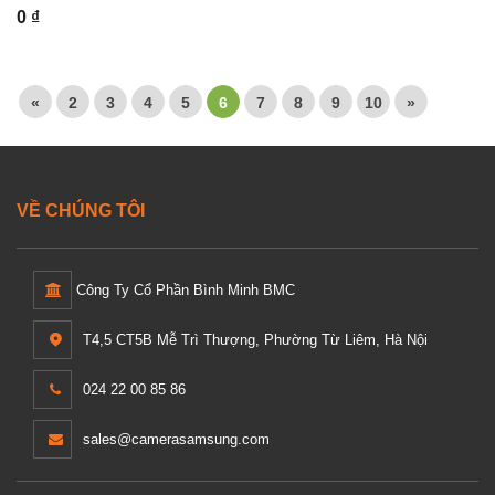
0 ₫
«
2
3
4
5
6
7
8
9
10
»
VỀ CHÚNG TÔI
Công Ty Cổ Phần Bình Minh BMC
T4,5 CT5B Mễ Trì Thượng, Phường Từ Liêm, Hà Nội
024 22 00 85 86
sales@camerasamsung.com