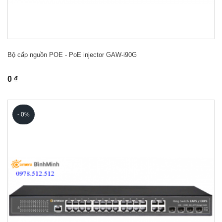
Bộ cấp nguồn POE - PoE injector GAW-i90G
0 ₫
- 0%