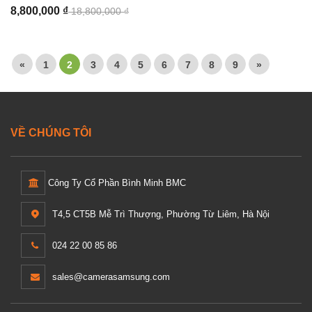
8,800,000 ₫
18,800,000 ₫
«
1
2
3
4
5
6
7
8
9
»
VỀ CHÚNG TÔI
Công Ty Cổ Phần Bình Minh BMC
T4,5 CT5B Mễ Trì Thượng, Phường Từ Liêm, Hà Nội
024 22 00 85 86
sales@camerasamsung.com