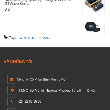
Nguồn Đơn Cho Camera PTZ GTW-I5260G
- 0%
0 ₫
Tags:
GT4P-6F-H ,
Hi POE ,
VỀ CHÚNG TÔI
Công Ty Cổ Phần Bình Minh BMC
T4,5 CT5B Mễ Trì Thượng, Phường Từ Liêm, Hà Nội
024 22 00 85 86