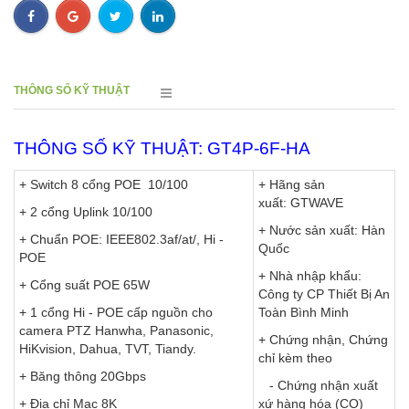
THÔNG SỐ KỸ THUẬT
THÔNG SỐ KỸ THUẬT: GT4P-6F-HA
+ Switch 8 cổng POE 10/100
+ Hãng sản
xuất: GTWAVE
+ 2 cổng Uplink 10/100
+ Nước sản xuất: Hàn
+ Chuẩn POE: IEEE802.3af/at/, Hi -
Quốc
POE
+ Nhà nhập khẩu:
+ Cổng suất POE 65W
Công ty CP Thiết Bị An
+ 1 cổng Hi - POE cấp nguồn cho
Toàn Bình Minh
camera PTZ Hanwha, Panasonic,
+ Chứng nhận, Chứng
HiKvision, Dahua, TVT, Tiandy.
chỉ kèm theo
+ Băng thông 20Gbps
- Chứng nhận xuất
+ Địa chỉ Mac 8K
xứ hàng hóa (CO)