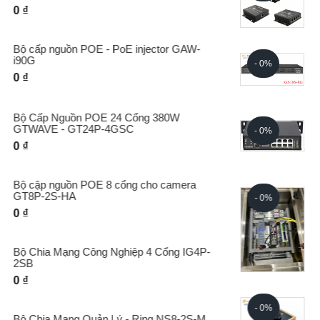
0 ₫
Core Switch Quản lý 18 cổng quang SFP
- 0%
GS18S-8G
0 ₫
Hub Công Nghiệp 8 cổng POE - 2 Cổng
- 0%
Quang IG8P-2SB
0 ₫
Nguồn công nghiệp GWD52-240-4.7A 240W
- 0%
gắn DIN Rail
0 ₫
Nguồn Đơn Cho Camera GTW-I30G
- 0%
0 ₫