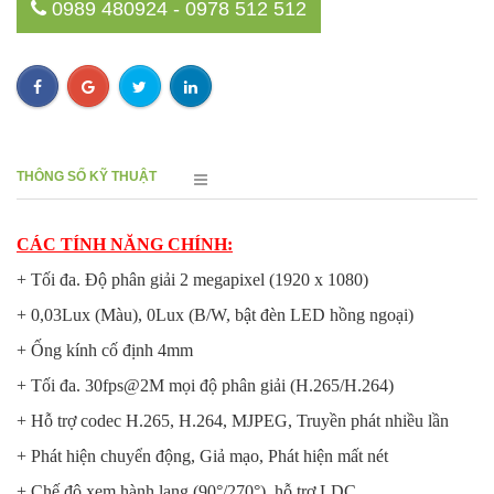
0989 480924 - 0978 512 512
THÔNG SỐ KỸ THUẬT
CÁC TÍNH NĂNG CHÍNH:
+ Tối đa. Độ phân giải 2 megapixel (1920 x 1080)
+ 0,03Lux (Màu), 0Lux (B/W, bật đèn LED hồng ngoại)
+ Ống kính cố định 4mm
+ Tối đa. 30fps@2M mọi độ phân giải (H.265/H.264)
+ Hỗ trợ codec H.265, H.264, MJPEG, Truyền phát nhiều lần
+ Phát hiện chuyển động, Giả mạo, Phát hiện mất nét
+ Chế độ xem hành lang (90°/270°), hỗ trợ LDC