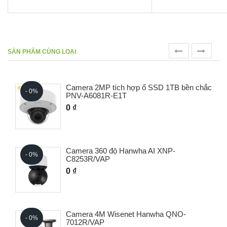
prev
next
SẢN PHẨM CÙNG LOẠI
Camera 2MP tích hợp ổ SSD 1TB bền chắc
- 0%
PNV-A6081R-E1T
0 ₫
Camera 360 độ Hanwha AI XNP-
- 0%
C8253R/VAP
0 ₫
Camera 4M Wisenet Hanwha QNO-
- 0%
7012R/VAP