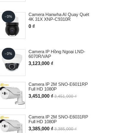
Camera Hanwha AI Quay Quét
- 0%
4K 31X XNP-C9310R
0 ₫
- 0%
Camera IP Hồng Ngoại LND-
- 0%
6070R/VAP
3,123,000 ₫
Camera IP 2M SNO-E6011RP
- 0%
Full HD 1080P
3,451,000 ₫
3,451,000 ₫
Camera IP 2M SNO-E6031RP
Full HD 1080P
HOT
3,385,000 ₫
3,385,000 ₫