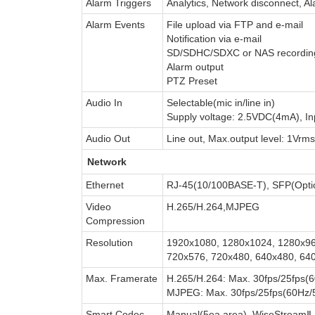
Alarm Triggers
Analytics, Network disconnect, Al
Alarm Events
File upload via FTP and e-mail
Notification via e-mail
SD/SDHC/SDXC or NAS recording 
Alarm output
PTZ Preset
Audio In
Selectable(mic in/line in)
Supply voltage: 2.5VDC(4mA), I
Audio Out
Line out, Max.output level: 1Vrms
Network
Ethernet
RJ-45(10/100BASE-T), SFP(Opti
Video
H.265/H.264,MJPEG
Compression
Resolution
1920x1080, 1280x1024, 1280x96
720x576, 720x480, 640x480, 64
Max. Framerate
H.265/H.264: Max. 30fps/25fps(
MJPEG: Max. 30fps/25fps(60Hz/
Smart Codec
Manual(5ea area), WiseStreamⅡ