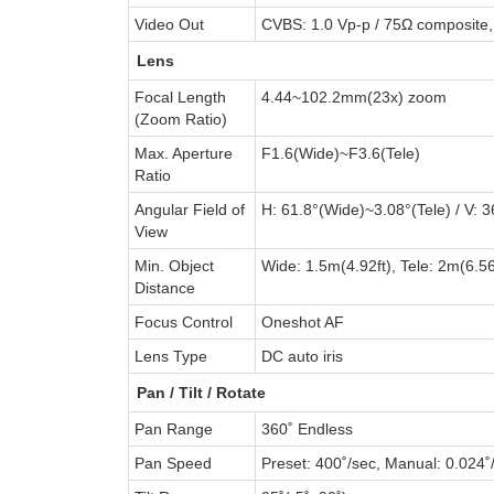
Video Out
CVBS: 1.0 Vp-p / 75Ω composite, 
Lens
Focal Length
4.44~102.2mm(23x) zoom
(Zoom Ratio)
Max. Aperture
F1.6(Wide)~F3.6(Tele)
Ratio
Angular Field of
H: 61.8°(Wide)~3.08°(Tele) / V: 
View
Min. Object
Wide: 1.5m(4.92ft), Tele: 2m(6.56
Distance
Focus Control
Oneshot AF
Lens Type
DC auto iris
Pan / Tilt / Rotate
Pan Range
360˚ Endless
Pan Speed
Preset: 400˚/sec, Manual: 0.024˚