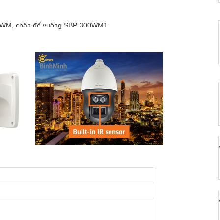
-300WM, chân đế vuông SBP-300WM1
Camera 5MP 4 ống kính Hanwha
HOT
PNM-9085RQZ
0 ₫
Camera AI Wisenet XNO-
HOT
6123R/VAP
0 ₫
Camera Bullet Hanwha Vision
- 10%
QNO-6012R1/VAP
4,950,000 ₫
5,500,000 ₫
Camera Công Nghệ AI Hanwha
HOT