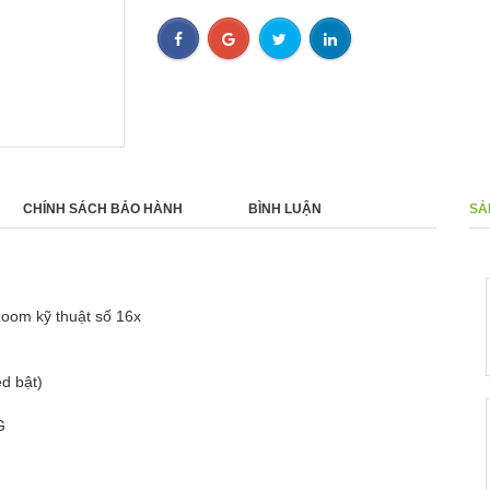
CHÍNH SÁCH BẢO HÀNH
BÌNH LUẬN
SẢ
Camera IP Wisenet 2.0MP QND-
- 0%
6010R/KAP
oom kỹ thuật số 16x
5,264,000 ₫
ed bật)
Camera 10M PNM-9000VD
G
- 0%
0 ₫