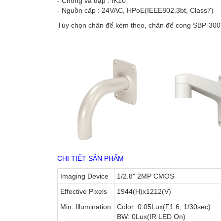
- Chống va đập : IK10
- Nguồn cấp : 24VAC, HPoE(IEEE802.3bt, Class7)
Tùy chọn chân đế kèm theo, chân đế cong SBP
CHI TIẾT SẢN PHẨM
Imaging Device
1/2.8" 2MP CMOS
Effective Pixels
1944(H)x1212(V)
Min. Illumination
Color: 0.05Lux(F1.6, 1/30sec)
BW: 0Lux(IR LED On)