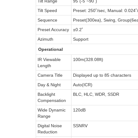
Tilt Range
95˚(-5˚~90˚)
Tilt Speed
Preset: 250˚/sec, Manual: 0.024˚
Sequence
Preset(300ea), Swing, Group(6ea
Preset Accuracy
±0.2˚
Azimuth
Support
Operational
IR Viewable
100m(328.08ft)
Length
Camera Title
Displayed up to 85 characters
Day & Night
Auto(ICR)
Backlight
BLC, HLC, WDR, SSDR
Compensation
Wide Dynamic
120dB
Range
Digital Noise
SSNRⅤ
Reduction