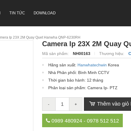
M
TIN TỨC
DOWNLOAD
mera Ip 23X 2M Quay Quet Hanwha QNP-6230RH
Camera Ip 23X 2M Quay 
CAMERA HỘI NGHỊ TRUYỀN
Mã sản phẩm:
NH00163
Thương hiệu:
C
HÌNH SONBS
Hãng sản xuất:
Hanwhatechwin
Korea
LOA IP- PA SYSTEM SONBS
Nhà Phân phối: Bình Minh CCTV
HỆ THỐNG LOA ANALOG - PA
SYSTERM SONBS
Thời gian bảo hành: 12 tháng
Phân loại sản phẩm: Camera Ip- PTZ
Thêm vào giỏ
-
+
0989 480924 - 0978 512 512