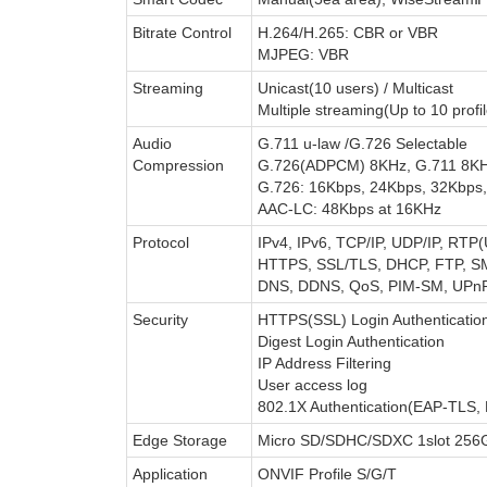
Bitrate Control
H.264/H.265: CBR or VBR
MJPEG: VBR
Streaming
Unicast(10 users) / Multicast
Multiple streaming(Up to 10 profi
Audio
G.711 u-law /G.726 Selectable
Compression
G.726(ADPCM) 8KHz, G.711 8K
G.726: 16Kbps, 24Kbps, 32Kbps
AAC-LC: 48Kbps at 16KHz
Protocol
IPv4, IPv6, TCP/IP, UDP/IP, RT
HTTPS, SSL/TLS, DHCP, FTP, SM
DNS, DDNS, QoS, PIM-SM, UPnP
Security
HTTPS(SSL) Login Authenticatio
Digest Login Authentication
IP Address Filtering
User access log
802.1X Authentication(EAP-TLS,
Edge Storage
Micro SD/SDHC/SDXC 1slot 256
Application
ONVIF Profile S/G/T