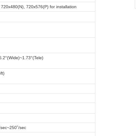
PND-A9081RV
720x480(N), 720x576(P) for installation
75,000,000 ₫
36.2°(Wide)~1.73°(Tele)
ft)
/sec~250˚/sec