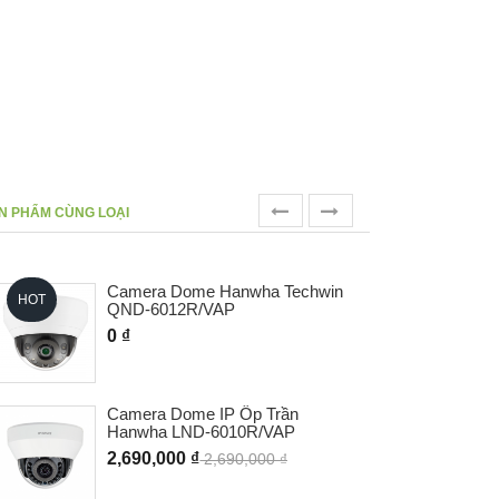
prev
next
N PHẨM CÙNG LOẠI
Camera Dome Hanwha Techwin
HOT
QND-6012R/VAP
0 ₫
Camera Dome IP Ốp Trần
- 0%
Hanwha LND-6010R/VAP
2,690,000 ₫
2,690,000 ₫