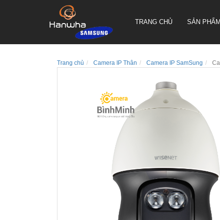
TRANG CHỦ
SẢN PHẨ
Trang chủ
Camera IP Thân
Camera IP SamSung
Ca
CAMERA QUAY QUYÉT PTZ
TRUEN HÀN QUỐC
CAMERA THÂN TRUEN HÀN
QUỐC
CAMERA ỐP TRẦN TRUEN
HÀN QUỐC