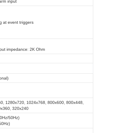
arm input
at event triggers
nput impedance: 2K Ohm
onal)
0, 1280x720, 1024x768, 800x600, 800x448,
0x360, 320x240
60Hz/50Hz)
50Hz)