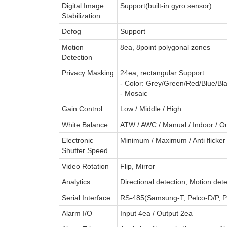
Digital Image
Support(built-in gyro sensor)
Stabilization
Defog
Support
Motion
8ea, 8point polygonal zones
Detection
Privacy Masking
24ea, rectangular Support
- Color: Grey/Green/Red/Blue/Bl
- Mosaic
Gain Control
Low / Middle / High
White Balance
ATW / AWC / Manual / Indoor / O
Electronic
Minimum / Maximum / Anti flicker
Shutter Speed
Video Rotation
Flip, Mirror
Analytics
Directional detection, Motion dete
Serial Interface
RS-485(Samsung-T, Pelco-D/P, Pa
Alarm I/O
Input 4ea / Output 2ea