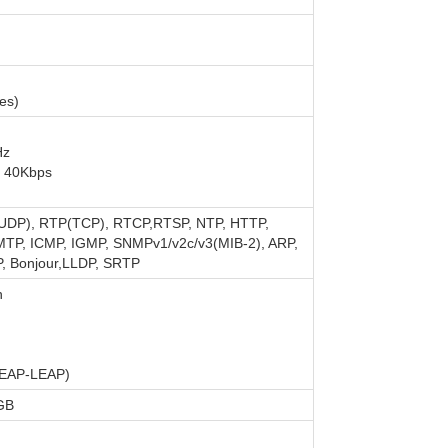
les)
Hz
, 40Kbps
P(UDP), RTP(TCP), RTCP,RTSP, NTP, HTTP,
TP, ICMP, IGMP, SNMPv1/v2c/v3(MIB-2), ARP,
, Bonjour,LLDP, SRTP
n
 EAP-LEAP)
GB