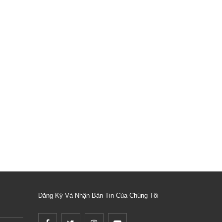
Đăng Ký Và Nhận Bản Tin Của Chúng Tôi