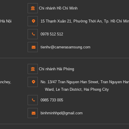
Chi nhánh Hồ Chí Minh
Hà Nội
15 Thạnh Xuân 21, Phường Thới An, Tp. Hồ Chí Min
0978 512 512
tienhv@camerasamsung.com
Chi nhánh Hải Phòng
anchey,
No. 13/47 Tran Nguyen Han Street, Tran Nguyen Ha
Ward, Le Tran District, Hai Phong City
0985 733 005
binhminhhpd@gmail.com