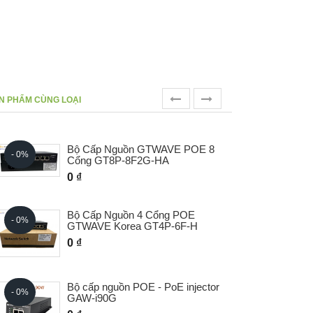
prev
next
N PHẨM CÙNG LOẠI
Bộ Chia POE 1 vào 4 ra WTwave
- 0%
- 0%
Hàn Quốc GRT-GEX4
0 ₫
- 0%
Core Switch Quản lý 18 cổng
- 0%
quang SFP GS18S-8G
0 ₫
- 0%
Hub Công Nghiệp 8 cổng POE - 2
- 0%
Cổng Quang IG8P-2SB