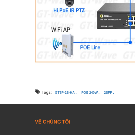
Tags:
GT8P-2S-HA ,
POE 240W ,
2SFP ,
VỀ CHÚNG TÔI