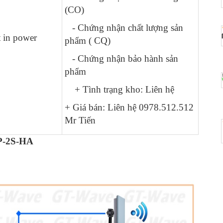
0 ₫
(CO)
- Chứng nhận chất lượng sản
Bộ Cấp Nguồn POE 24 Cổng
- 0%
 in power
380W GTWAVE - GT24P-4GSC
phẩm ( CQ)
0 ₫
- Chứng nhận bảo hành sản
phẩm
Bộ Chia Mạng Công Nghiệp 4
- 0%
Cổng IG4P-2SB
+ Tình trạng kho: Liên hệ
0 ₫
+ Giá bán: Liên hệ 0978.512.512
Mr Tiến
Bộ Chia Mạng Quản Lý - Ring
- 0%
NS8-2S-M GTWave Korea
-2S-HA
0 ₫