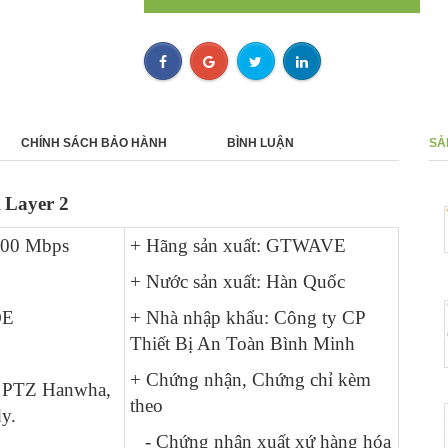
CHÍNH SÁCH BẢO HÀNH
BÌNH LUẬN
SẢ
Layer 2
Bộ Cấp Nguồn GTWAVE POE 8
- 0%
Cổng GT8P-8F2G-HA
000 Mbps
+ Hãng sản xuất: GTWAVE
0 ₫
+ Nước sản xuất: Hàn Quốc
Bộ Cấp Nguồn 4 Cổng POE
OE
+ Nhà nhập khẩu: Công ty CP
- 0%
GTWAVE Korea GT4P-6F-H
Thiết Bị An Toàn Bình Minh
0 ₫
+ Chứng nhận, Chứng chỉ kèm
a PTZ Hanwha,
theo
Bộ cấp nguồn POE - PoE injector
y.
- 0%
GAW-i90G
- Chứng nhận xuất xứ hàng hóa