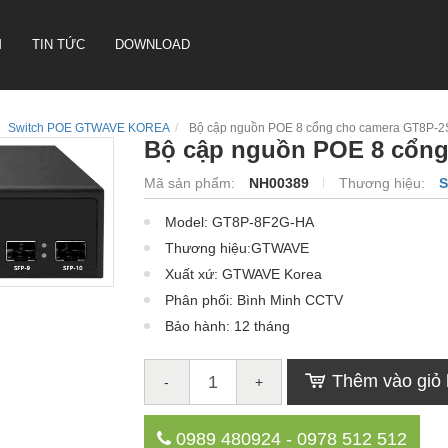
M
TIN TỨC
DOWNLOAD
Switch POE GTWAVE KOREA
Bộ cập nguồn POE 8 cổng cho camera GT8P-
Bộ cập nguồn POE 8 cổng
CAMERA HỘI NGHỊ TRUYỀN
Mã sản phẩm:
NH00389
Thương hiệu:
S
HÌNH SONBS
Model: GT8P-8F2G-HA
LOA IP- PA SYSTEM SONBS
Thương hiệu:GTWAVE
HỆ THỐNG LOA ANALOG - PA
SYSTERM SONBS
Xuất xứ: GTWAVE Korea
Phân phối: Bình Minh CCTV
Bảo hành: 12 tháng
Thêm vào giỏ
-
+
0989 480924 - 0978 512 512