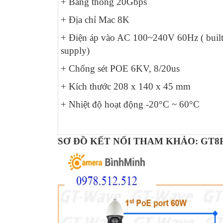
+ Băng thông 20Gbps
+ Địa chỉ Mac 8K
+ Điện áp vào AC 100~240V 60Hz ( built
supply)
+ Chống sét POE 6KV, 8/20us
+ Kích thước 208 x 140 x 45 mm
+ Nhiệt độ hoạt động -20°C ~ 60°C
SƠ ĐỒ KẾT NỐI THAM KHẢO: GT8P