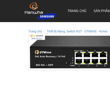
TRANG CHỦ
SẢN PHẨ
Trang chủ
Thiết Bị Mạng, Switch NST - GTWAVE - Korea
CAMERA QUAY QUYÉT PTZ
TRUEN HÀN QUỐC
CAMERA THÂN TRUEN HÀN
QUỐC
CAMERA ỐP TRẦN TRUEN
HÀN QUỐC