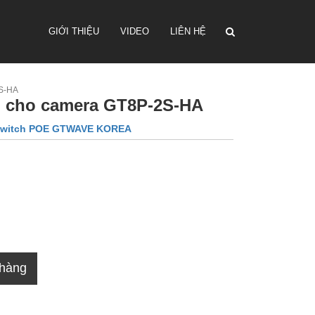
GIỚI THIỆU
VIDEO
LIÊN HỆ
2S-HA
 cho camera GT8P-2S-HA
witch POE GTWAVE KOREA
 hàng