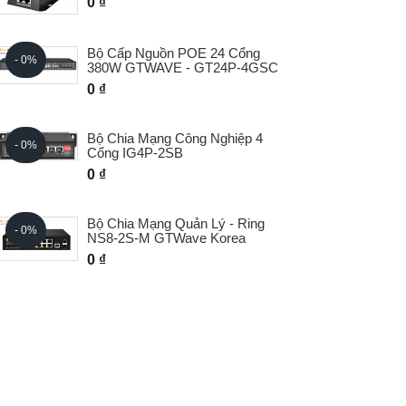
0 ₫
- 0%
Nguồn công nghiệp GWD52-240-
- 0%
4.7A 240W gắn DIN Rail
0 ₫
- 0%
Nguồn Đơn Cho Camera GTW-
- 0%
I30G
- 0%
0 ₫
Nguồn Đơn Cho Camera PTZ
- 0%
GTW-I5260G
0 ₫