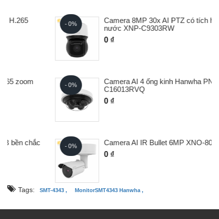
Camera 8MP 30x AI PTZ có tích hợp gạt
- 0%
nước XNP-C9303RW
0 ₫
Camera AI 4 ống kinh Hanwha PNM-
- 0%
C16013RVQ
0 ₫
c
Camera AI IR Bullet 6MP XNO-8083R
- 0%
0 ₫
Tags:
SMT-4343 ,
MonitorSMT4343 Hanwha ,