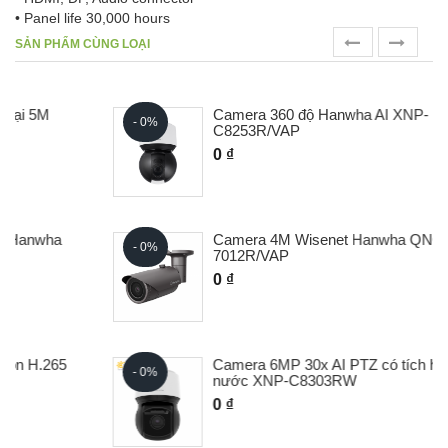
• Panel life 30,000 hours
prev
next
SẢN PHẨM CÙNG LOẠI
Camera 360 độ Hanwha AI XNP-
- 0%
C8253R/VAP
0 ₫
Camera 4M Wisenet Hanwha QNO-
- 0%
7012R/VAP
0 ₫
Camera 6MP 30x AI PTZ có tích hợp gạt
- 0%
nước XNP-C8303RW
0 ₫