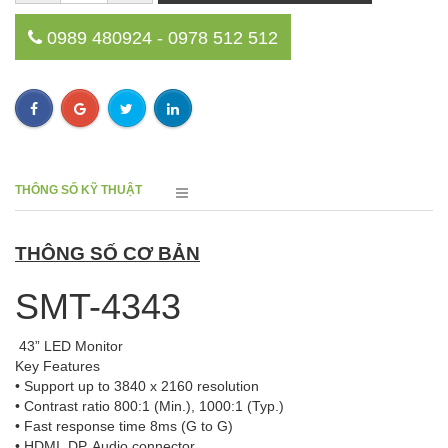
0989 480924 - 0978 512 512
THÔNG SỐ KỸ THUẬT
THÔNG SỐ CƠ BẢN
SMT-4343
43” LED Monitor
Key Features
• Support up to 3840 x 2160 resolution
• Contrast ratio 800:1 (Min.), 1000:1 (Typ.)
• Fast response time 8ms (G to G)
• HDMI, DP, Audio connector