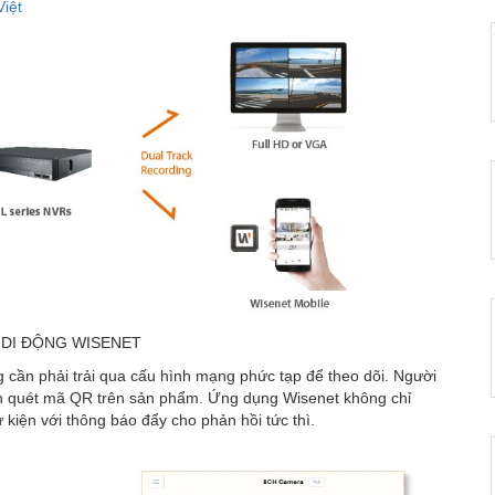
Việt
NVR IP Wisenet 32 kênh XRN-
- 0%
3210B2
0 ₫
Thiết Bị Lưu Trữ 32 Kênh
- 0%
Hanwha Vision Raid 5/6 XRN-
3220RB2/KAP
0 ₫
THIẾT BỊ LƯU TRỮ AI
- 0%
WISENET 32 KÊNH PRN-
3200B4
 DI ĐỘNG WISENET
0 ₫
 cần phải trải qua cấu hình mạng phức tạp để theo dõi. Người
 quét mã QR trên sản phẩm. Ứng dụng Wisenet không chỉ
kiện với thông báo đẩy cho phản hồi tức thì.
Thiết Bị Lưu Trữ IP 8 Kênh
HOT
Hanwha QRN-830S/VAP New
0 ₫