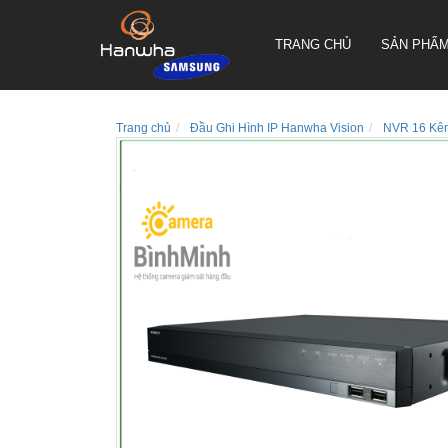
TRANG CHỦ
SẢN PHẨ
Trang chủ
Đầu Ghi Hình IP Hanwha Vision
NVR 16 Kê
CAMERA QUAY QUYÉT PTZ
TRUEN HÀN QUỐC
CAMERA THÂN TRUEN HÀN
QUỐC
CAMERA ỐP TRẦN TRUEN
HÀN QUỐC