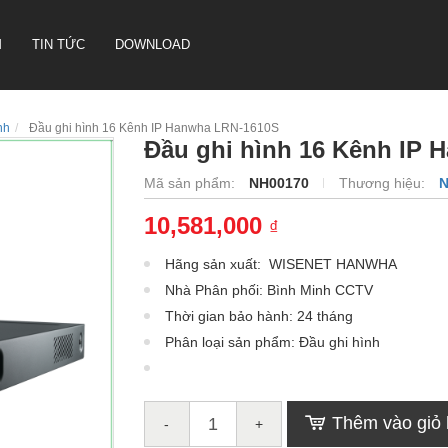
M
TIN TỨC
DOWNLOAD
nh
Đầu ghi hình 16 Kênh IP Hanwha LRN-1610S
Đầu ghi hình 16 Kênh IP
CAMERA HỘI NGHỊ TRUYỀN
Mã sản phẩm:
NH00170
Thương hiệu:
N
HÌNH SONBS
10,581,000
₫
LOA IP- PA SYSTEM SONBS
HỆ THỐNG LOA ANALOG - PA
Hãng sản xuất: WISENET HANWHA
SYSTERM SONBS
Nhà Phân phối: Bình Minh CCTV
Thời gian bảo hành: 24 tháng
Phân loại sản phẩm: Đầu ghi hình
Thêm vào giỏ
-
+