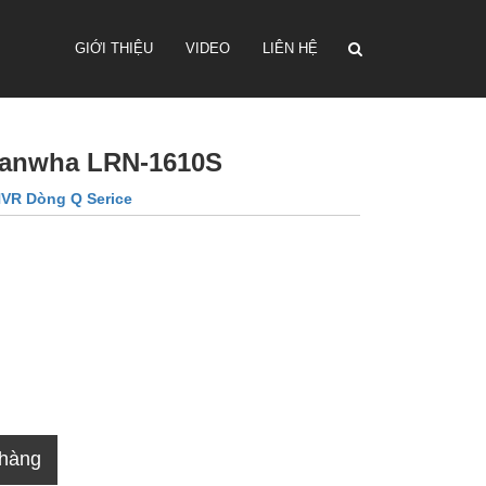
GIỚI THIỆU
VIDEO
LIÊN HỆ
 Hanwha LRN-1610S
VR Dòng Q Serice
 hàng