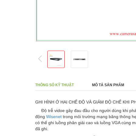
prev
THÔNG SỐ KỸ THUẬT
MÔ TẢ SẢN PHẨM
GHI HÌNH Ở HAI CHẾ ĐỘ VÀ GIẢM ĐỘ CHẾ KHI PH
Độ trễ vidoe gây đau đầu cho người dùng khi phát l
động
Wisenet
trong môi trường mạng băng thông hẹp.
có thể ghi luồng phân giải cao và luồng VGA cùng mộ
đã ghi.