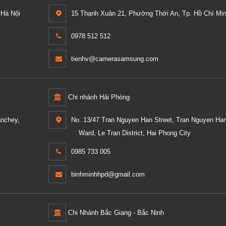
Hà Nội
15 Thạnh Xuân 21, Phường Thới An, Tp. Hồ Chí Min
0978 512 512
tienhv@camerasamsung.com
Chi nhánh Hải Phòng
anchey,
No. 13/47 Tran Nguyen Han Street, Tran Nguyen Ha
Ward, Le Tran District, Hai Phong City
0985 733 005
binhminhhpd@gmail.com
Chi Nhánh Bắc Giang - Bắc Ninh