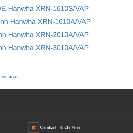
 POE Hanwha XRN-1610S/VAP
 kênh Hanwha XRN-1610A/VAP
 kênh Hanwha XRN-2010A/VAP
 kênh Hanwha XRN-3010A/VAP
POE 16 CH ,
Chi nhánh Hồ Chí Minh