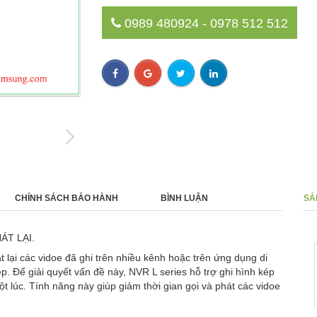
0989 480924 - 0978 512 512
next
CHÍNH SÁCH BẢO HÀNH
BÌNH LUẬN
SẢ
ÁT LẠI.
NVR 16 Kênh AI XRN-1620B2
- 0%
ại các vidoe đã ghi trên nhiều kênh hoặc trên ứng dụng di
0 ₫
 Để giải quyết vấn đề này, NVR L series hỗ trợ ghi hình kép
t lúc. Tính năng này giúp giảm thời gian gọi và phát các vidoe