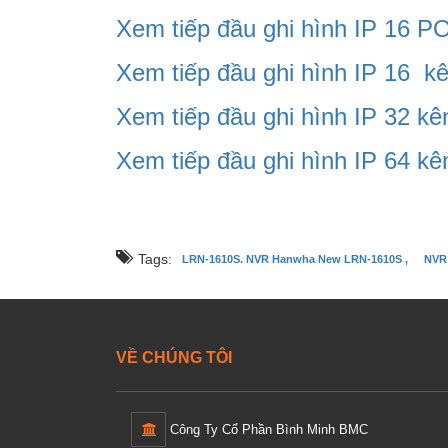
Xem tiếp đầu ghi hình IP 16
Xem tiếp đầu ghi hình IP 16
Xem tiếp đầu ghi hình IP 32
Xem tiếp đầu ghi hình IP 64
Tags:
LRN-1610S. NVR Hanwha New LRN-1610S ,
NVR 
VỀ CHÚNG TÔI
Công Ty Cổ Phần Bình Minh BMC