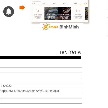
Đầu Ghi Hình 16 Kênh IP+ 16
- 0%
POE: XRN-1610S/VAP
40,330,000 ₫