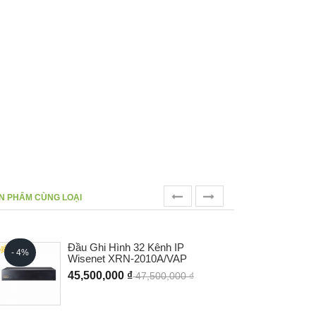
prev
next
N PHẨM CÙNG LOẠI
Đầu Ghi Hình 32 Kênh IP
- 4%
- 0%
Wisenet XRN-2010A/VAP
45,500,000 ₫
47,500,000 ₫