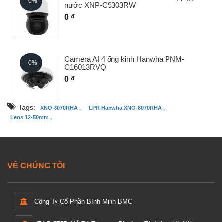
- 0%
nước XNP-C9303RW
0 ₫
Camera AI 4 ống kinh Hanwha PNM-
- 0%
C16013RVQ
0 ₫
Tags:
XNO-8070RHA ,
LPR Hanwha XNO-8070RHA ,
Lens 12-50mm ,
VỀ CHÚNG TÔI
Công Ty Cổ Phần Bình Minh BMC