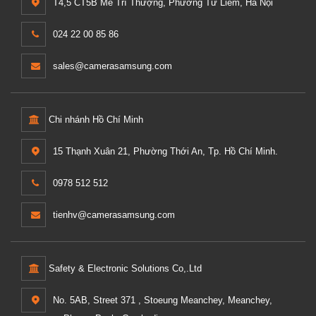
T4,5 CT5B Mễ Trì Thượng, Phường Từ Liêm, Hà Nội
024 22 00 85 86
sales@camerasamsung.com
Chi nhánh Hồ Chí Minh
15 Thạnh Xuân 21, Phường Thới An, Tp. Hồ Chí Minh.
0978 512 512
tienhv@camerasamsung.com
Safety & Electronic Solutions Co,.Ltd
No. 5AB, Street 371 , Stoeung Meanchey, Meanchey,