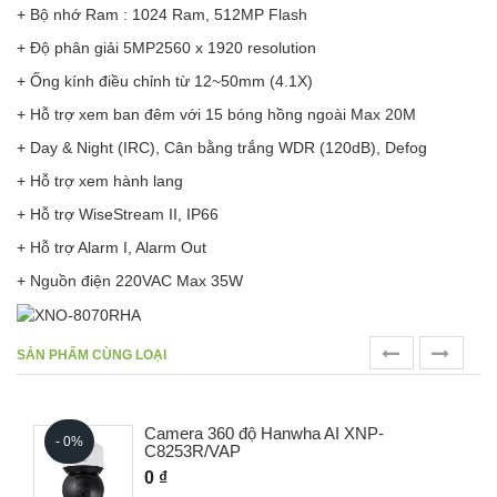
+ Bộ nhớ Ram : 1024 Ram, 512MP Flash
+ Độ phân giải 5MP2560 x 1920 resolution
+ Ống kính điều chỉnh từ 12~50mm (4.1X)
+ Hỗ trợ xem ban đêm với 15 bóng hồng ngoài Max 20M
+ Day & Night (IRC), Cân bằng trắng WDR (120dB), Defog
+ Hỗ trợ xem hành lang
+ Hỗ trợ WiseStream II, IP66
+ Hỗ trợ Alarm I, Alarm Out
+ Nguồn điện 220VAC Max 35W
prev
next
SẢN PHẨM CÙNG LOẠI
Camera 360 độ Hanwha AI XNP-
- 0%
C8253R/VAP
0 ₫