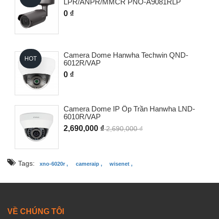
LPR/ANPR/MMCR PNO-A9081RLP
0 ₫
Camera Dome Hanwha Techwin QND-
HOT
6012R/VAP
0 ₫
Camera Dome IP Ốp Trần Hanwha LND-
6010R/VAP
2,690,000 ₫
2,690,000 ₫
Tags:
xno-6020r ,
cameraip ,
wisenet ,
VỀ CHÚNG TÔI