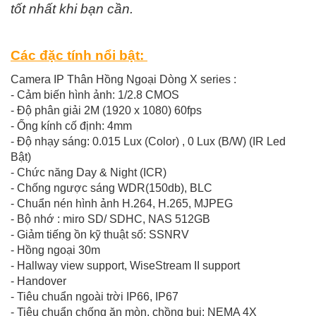
tốt nhất khi bạn cần.
Các đặc tính nổi bật:
Camera IP Thân Hồng Ngoại Dòng X series :
- Cảm biến hình ảnh: 1/2.8 CMOS
- Độ phân giải 2M (1920 x 1080) 60fps
- Ống kính cố định: 4mm
- Độ nhạy sáng: 0.015 Lux (Color) , 0 Lux (B/W) (IR Led
Bật)
- Chức năng Day & Night (ICR)
- Chống ngược sáng WDR(150db), BLC
- Chuẩn nén hình ảnh H.264, H.265, MJPEG
- Bộ nhớ : miro SD/ SDHC, NAS 512GB
- Giảm tiếng ồn kỹ thuật số: SSNRV
- Hồng ngoại 30m
- Hallway view support, WiseStream II support
- Handover
- Tiêu chuẩn ngoài trời IP66, IP67
- Tiêu chuẩn chống ăn mòn, chồng bụi: NEMA 4X