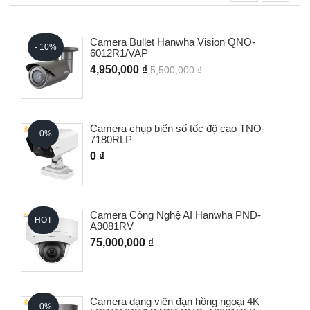
Camera Bullet Hanwha Vision QNO-
- 10%
6012R1/VAP
4,950,000 ₫
5,500,000 ₫
Camera chụp biển số tốc độ cao TNO-
- 0%
7180RLP
0 ₫
Camera Công Nghệ AI Hanwha PND-
HOT
A9081RV
75,000,000 ₫
Camera dạng viên đạn hồng ngoại 4K
- 0%