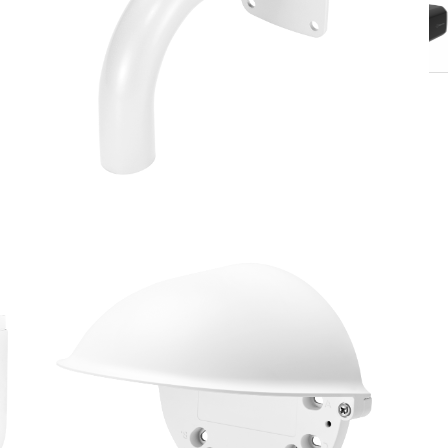
H.265 zoom 32x XNZ-6320A
0 ₫