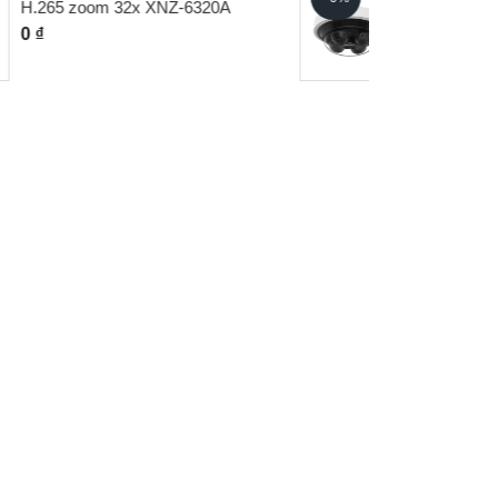
PNM-C16013RVQ
0 ₫