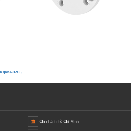
R1/VAP
amsung, hikvision, dahua, TVI, AHD, IP
n qnv-6012r1 ,
Chi nhánh Hồ Chí Minh