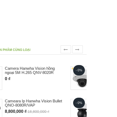
prev
next
N PHẨM CÙNG LOẠI
Camera 2MP tích hợp ổ SSD
- 0%
- 0%
1TB bền chắc PNV-A6081R-E1T
0 ₫
Camera 360 độ Hanwha AI XNP-
- 0%
- 0%
C8253R/VAP
0 ₫