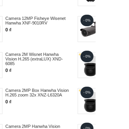
Camera 4M Wisenet Hanwha
- 0%
- 0%
QNO-7012R/VAP
0 ₫
Camera 6MP 30x AI PTZ có tích
- 0%
HOT
hợp gạt nước XNP-C8303RW
0 ₫
Camera 8MP 30x AI PTZ có tích
- 0%
- 0%
hợp gạt nước XNP-C9303RW
0 ₫
Camera AI 4 ống kinh Hanwha
- 0%
- 0%