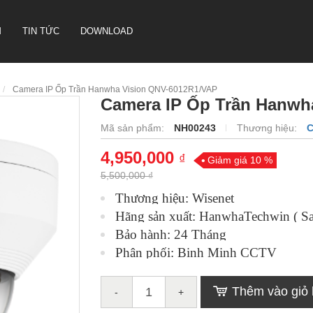
M
TIN TỨC
DOWNLOAD
Camera IP Ốp Trần Hanwha Vision QNV-6012R1/VAP
Camera IP Ốp Trần Hanwh
CAMERA HỘI NGHỊ TRUYỀN
Mã sản phẩm:
NH00243
Thương hiệu:
HÌNH SONBS
4,950,000
₫
LOA IP- PA SYSTEM SONBS
Giảm giá 10 %
5,500,000 ₫
HỆ THỐNG LOA ANALOG - PA
SYSTERM SONBS
Thương hiệu: Wisenet
Hãng sản xuất: HanwhaTechwin ( S
Bảo hành: 24 Tháng
Phân phối: Binh Minh CCTV
Thêm vào giỏ
-
+