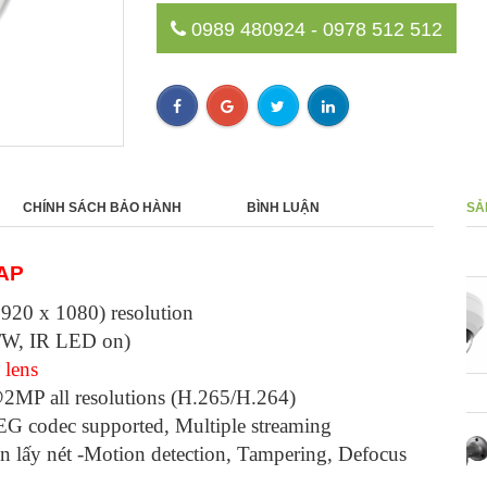
0989 480924 - 0978 512 512
CHÍNH SÁCH BẢO HÀNH
BÌNH LUẬN
SẢ
AP
Camera Hanwha Vision hồng
- 0%
ngoại 5M H.265 QNV-8020R
920 x 1080) resolution
0 ₫
B/W, IR LED on)
 lens
MP all resolutions (H.265/H.264)
Cameara Ip Hanwha Vision Bullet
G codec supported, Multiple streaming
HOT
QNO-8080R/VAP
ện lấy nét -Motion detection, Tampering, Defocus
8,800,000 ₫
18,800,000 ₫