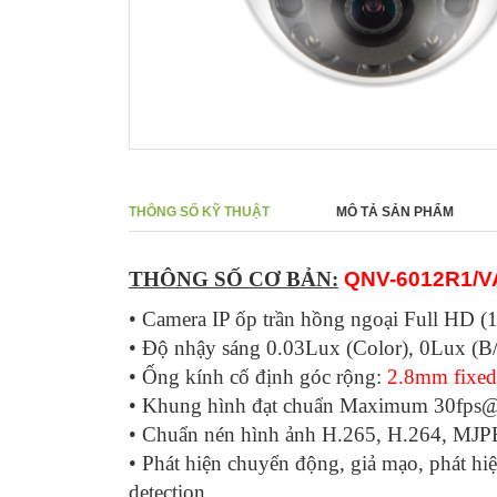
THÔNG SỐ KỸ THUẬT
MÔ TẢ SẢN PHẨM
THÔNG SỐ CƠ BẢN:
QNV-6012R1/V
• Camera IP ốp trần hồng ngoại Full HD (1
• Độ nhậy sáng 0.03Lux (Color), 0Lux (
• Ống kính cố định góc rộng:
2.8mm fixed
• Khung hình đạt chuẩn Maximum 30fps@2
• Chuẩn nén hình ảnh H.265, H.264, MJPE
• Phát hiện chuyển động, giả mạo, phát hi
detection