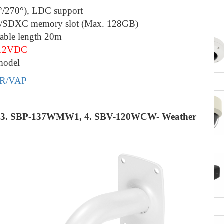
°/270°), LDC support
C/SDXC memory slot (Max. 128GB)
Camera 12MP Fisheye Wisenet
able length 20m
- 0%
Hanwha XNF-9010RV
 12VDC
0 ₫
model
R/VAP
Camera 2M Wisnet Hanwha
- 0%
Vision H.265 (extraLUX) XND-
6085
 3. SBP-137WMW1, 4. SBV-120WCW- Weather
0 ₫
Camera 2MP Box Hanwha Vision
- 0%
H.265 zoom 32x XNZ-L6320A
0 ₫
Camera 2MP Hanwha Vision
- 0%