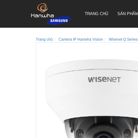
TRANG CHỦ
SẢN PHẨ
Trang chủ
Camera IP Hanwha Vision
Wisenet Q Series
CAMERA QUAY QUYÉT PTZ
TRUEN HÀN QUỐC
CAMERA THÂN TRUEN HÀN
QUỐC
CAMERA ỐP TRẦN TRUEN
HÀN QUỐC