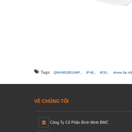
Phân phối camera hanwha QNV-6012
Sửa camera hanwha QNV-6012R1/VAP
Lắp camera tại nhà wisenet, hanwha, s
Tags:
QNV-6012R1/VAP ,
IP 66 ,
IK10 ,
dome ốp trầ
VỀ CHÚNG TÔI
Công Ty Cổ Phần Bình Minh BMC