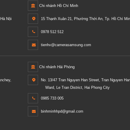
Chi nhánh Hồ Chí Minh
Hà Nội
15 Thạnh Xuân 21, Phường Thới An, Tp. Hồ Chí Min
0978 512 512
tienhv@camerasamsung.com
Chi nhánh Hải Phòng
anchey,
No. 13/47 Tran Nguyen Han Street, Tran Nguyen Ha
Ward, Le Tran District, Hai Phong City
0985 733 005
binhminhhpd@gmail.com