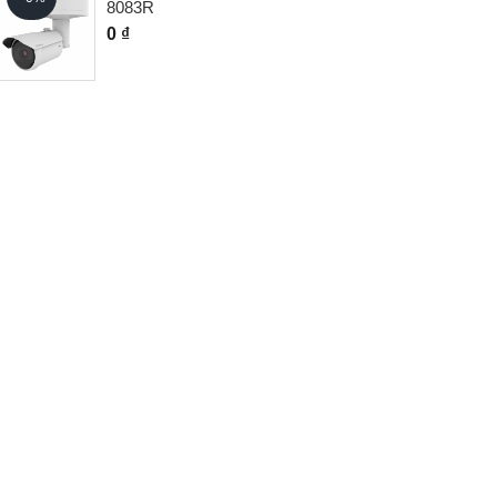
8083R
0 ₫