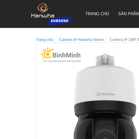
TRANG CHỦ
SẢN PHẨ
Trang chủ
Camera IP Hanwha Vision
Camera IP 2MP 4
CAMERA QUAY QUYÉT PTZ
TRUEN HÀN QUỐC
CAMERA THÂN TRUEN HÀN
QUỐC
CAMERA ỐP TRẦN TRUEN
HÀN QUỐC