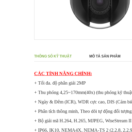
THÔNG SỐ KỸ THUẬT
MÔ TẢ SẢN PHẨM
CÁC TÍNH NĂNG CHÍNH:
+ Tối đa. độ phân giải 2MP
+ Thu phóng 4,25~170mm(40x) (thu phóng kỹ thuật
+ Ngày & Đêm (ICR), WDR cực cao, DIS (Cảm biến
+ Phân tích thông minh, Theo dõi tự động đối tượn
+ Bộ giải mã H.264, H.265, MJPEG, WiseStream II
+ IP66, IK10, NEMA4X, NEMA-TS 2 (2.2.8, 2.2.9