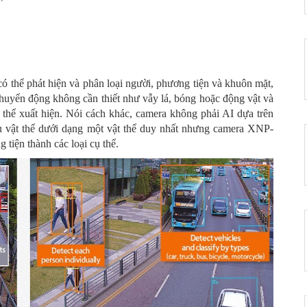
Camera 2M Wisnet Hanwha
- 0%
Vision H.265 (extraLUX) XND-
6085
0 ₫
ể phát hiện và phân loại người, phương tiện và khuôn mặt,
 chuyển động không cần thiết như vẫy lá, bóng hoặc động vật và
t thể xuất hiện. Nói cách khác, camera không phải AI dựa trên
ều vật thể dưới dạng một vật thể duy nhất nhưng camera XNP-
Camera 2MP Box Hanwha Vision
- 0%
H.265 zoom 32x XNZ-L6320A
tiện thành các loại cụ thể.
0 ₫
Camera 2MP Hanwha Vision
- 0%
H.265 zoom 32x XNZ-6320A
0 ₫
Camera 2MP tích hợp ổ SSD
- 0%