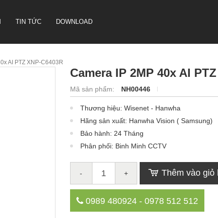
M
TIN TỨC
DOWNLOAD
0x AI PTZ XNP-C6403R
Camera IP 2MP 40x AI PT
CAMERA HỘI NGHỊ TRUYỀN
Mã sản phẩm:
NH00446
HÌNH SONBS
Thương hiệu: Wisenet - Hanwha
LOA IP- PA SYSTEM SONBS
Hãng sản xuất: Hanwha Vision ( Samsung)
HỆ THỐNG LOA ANALOG - PA
SYSTERM SONBS
Bảo hành: 24 Tháng
Phân phối: Binh Minh CCTV
Thêm vào giỏ
-
+
0989 480924 - 0978 512 512