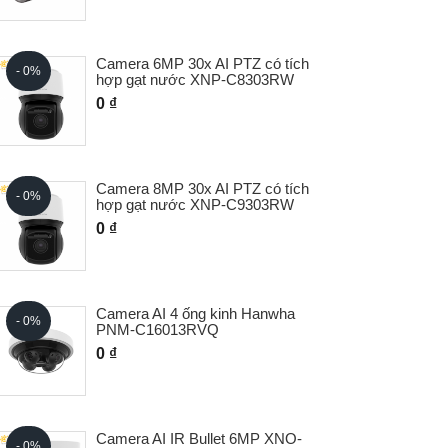
Camera 6MP 30x AI PTZ có tích
- 0%
HOT
hợp gạt nước XNP-C8303RW
0 ₫
Camera 8MP 30x AI PTZ có tích
- 0%
- 0%
hợp gạt nước XNP-C9303RW
0 ₫
Camera AI 4 ống kinh Hanwha
- 0%
- 0%
PNM-C16013RVQ
0 ₫
Camera AI IR Bullet 6MP XNO-
- 0%
- 0%