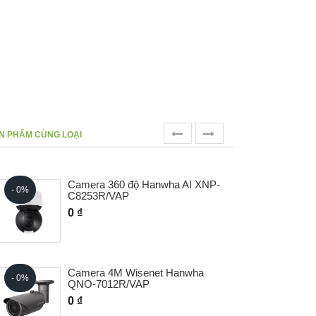
prev
next
N PHẨM CÙNG LOẠI
Camera 360 độ Hanwha AI XNP-
- 0%
- 0%
C8253R/VAP
0 ₫
Camera 4M Wisenet Hanwha
- 0%
- 0%
QNO-7012R/VAP
0 ₫