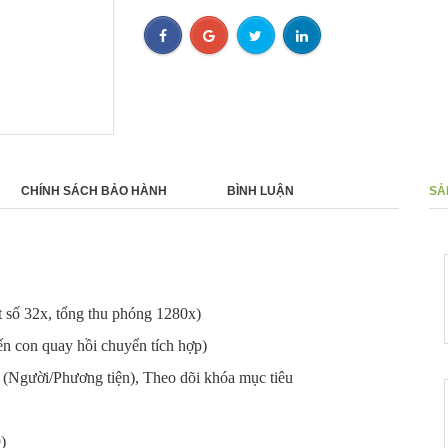
CHÍNH SÁCH BẢO HÀNH
BÌNH LUẬN
SẢ
Camera Hanwha Vision hồng
- 0%
ngoại 5M H.265 QNV-8020R
0 ₫
 số 32x, tổng thu phóng 1280x)
 con quay hồi chuyển tích hợp)
g (Người/Phương tiện), Theo dõi khóa mục tiêu
Camera 12MP Fisheye Wisenet
- 0%
Hanwha XNF-9010RV
0 ₫
)