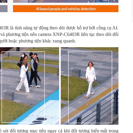
1TB bền chắc PNV-A6081R-E1T
0 ₫
là tính năng tự động theo dõi được hỗ trợ bởi công cụ AI.
à phương tiện nên camera XNP-C6403R liên tục theo dõi đối
gười hoặc phương tiện khác xung quanh.
t đối tượng mục tiêu ngay cả khi đối tượng biến mất trong