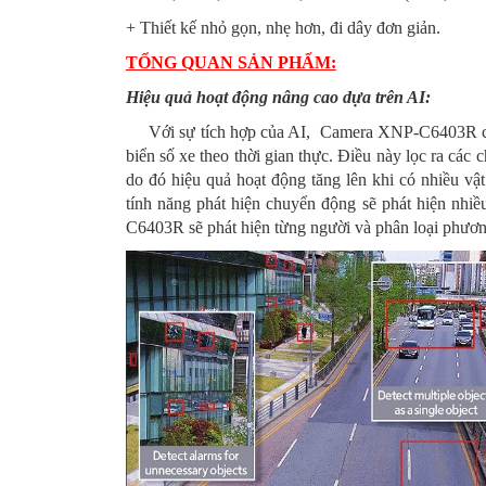
+ Thiết kế nhỏ gọn, nhẹ hơn, đi dây đơn giản.
TỔNG QUAN SẢN PHẨM:
Hiệu quả hoạt động nâng cao dựa trên AI:
Với sự tích hợp của AI, Camera XNP-C6403R có th
biển số xe theo thời gian thực. Điều này lọc ra các
do đó hiệu quả hoạt động tăng lên khi có nhiều vậ
tính năng phát hiện chuyển động sẽ phát hiện nhi
C6403R sẽ phát hiện từng người và phân loại phương 