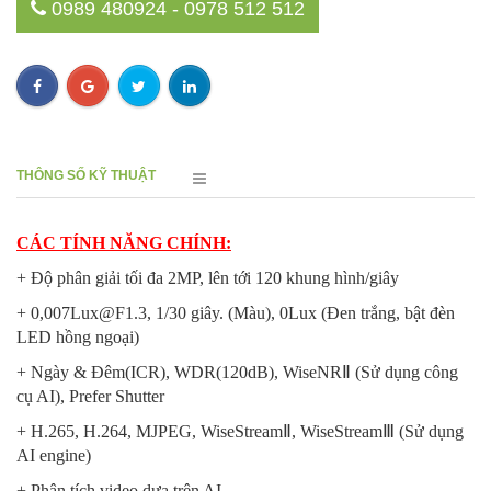
0989 480924 - 0978 512 512
THÔNG SỐ KỸ THUẬT
CÁC TÍNH NĂNG CHÍNH:
+ Độ phân giải tối đa 2MP, lên tới 120 khung hình/giây
+ 0,007Lux@F1.3, 1/30 giây. (Màu), 0Lux (Đen trắng, bật đèn
LED hồng ngoại)
+ Ngày & Đêm(ICR), WDR(120dB), WiseNRⅡ (Sử dụng công
cụ AI), Prefer Shutter
+ H.265, H.264, MJPEG, WiseStreamⅡ, WiseStreamⅢ (Sử dụng
AI engine)
+ Phân tích video dựa trên AI