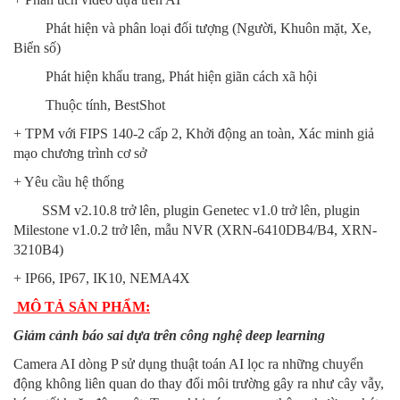
Phát hiện và phân loại đối tượng (Người, Khuôn mặt, Xe,
Biển số)
Phát hiện khẩu trang, Phát hiện giãn cách xã hội
Thuộc tính, BestShot
+ TPM với FIPS 140-2 cấp 2, Khởi động an toàn, Xác minh giả
mạo chương trình cơ sở
+ Yêu cầu hệ thống
SSM v2.10.8 trở lên, plugin Genetec v1.0 trở lên, plugin
Milestone v1.0.2 trở lên, mẫu NVR (XRN-6410DB4/B4, XRN-
3210B4)
+ IP66, IP67, IK10, NEMA4X
MÔ TẢ SẢN PHẨM:
Giảm cảnh báo sai dựa trên công nghệ deep learning
Camera AI dòng P sử dụng thuật toán AI lọc ra những chuyển
động không liên quan do thay đổi môi trường gây ra như cây vẫy,