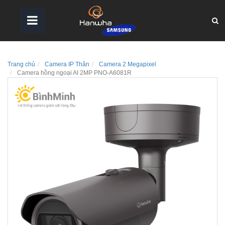
Trang chủ
Camera IP Thân
Camera 2 Megapixel
Camera hồng ngoại AI 2MP PNO-A6081R