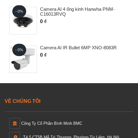
Camera AI 4 ống kinh Hanwha PNM-
- 0%
C16013RVQ
0 ₫
Camera AI IR Bullet 6MP XNO-8083R
- 0%
0 ₫
VỀ CHÚNG TÔI
Công Ty Cổ Phần Bình Minh BMC
T4,5 CT5B Mễ Trì Thượng, Phường Từ Liêm, Hà Nội