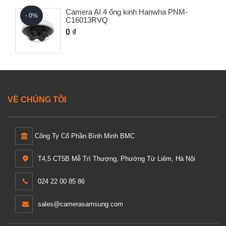
Camera AI 4 ống kinh Hanwha PNM-
- 0%
C16013RVQ
0 ₫
VỀ CHÚNG TÔI
Công Ty Cổ Phần Bình Minh BMC
T4,5 CT5B Mễ Trì Thượng, Phường Từ Liêm, Hà Nội
024 22 00 85 86
sales@camerasamsung.com