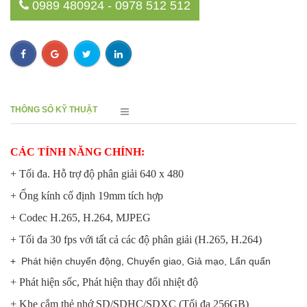
0989 480924 - 0978 512 512
THÔNG SỐ KỸ THUẬT
CÁC TÍNH NĂNG CHÍNH:
+ Tối đa. Hỗ trợ độ phân giải 640 x 480
+ Ống kính cố định 19mm tích hợp
+ Codec H.265, H.264, MJPEG
+ Tối đa 30 fps với tất cả các độ phân giải (H.265, H.264)
+ Phát hiện chuyển động, Chuyển giao, Giả mạo, Lẩn quẩn
+ Phát hiện sốc, Phát hiện thay đổi nhiệt độ
+ Khe cắm thẻ nhớ SD/SDHC/SDXC (Tối đa 256GB)