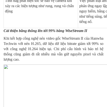
Tính năg phát hiện sốc sẽ bảo vệ camera khi
Việc phân loại âm
xảy ra các hiện tượng như rung, rung và chấn
phản ứng ngay lập
động
nguy hiểm, bằng c
như tiếng súng, ti
tiếng nổ.
Cải thiện băng thông lên tới 99% bằng WiseStream II
Khi kết hợp công nghệ nén video gốc WiseStream II của Hanwha
Techwin với nén H.265, dữ liệu dữ liệu bitrate giảm tới 99% so
với công nghệ H.264 hiện tại. Chi phí cấu hình và bảo trì hệ
thống cũng giảm đi rất nhiều mà vẫn giữ nguyên pixel và chất
lượng cao.