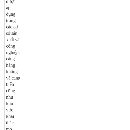
được
áp
dụng
trong
các cơ
sở sản
xuất và
công
nghiệp,
cảng
hàng
không
và cảng
biển
cũng
như
khu
vực
khai
thác
mỏ.