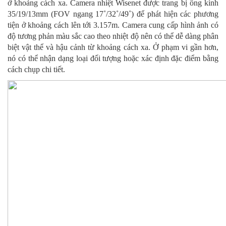
ở khoảng cách xa. Camera nhiệt Wisenet được trang bị ống kính
35/19/13mm (FOV ngang 17˚/32˚/49˚) để phát hiện các phương
tiện ở khoảng cách lên tới 3.157m. Camera cung cấp hình ảnh có
độ tương phản màu sắc cao theo nhiệt độ nên có thể dễ dàng phân
biệt vật thể và hậu cảnh từ khoảng cách xa. Ở phạm vi gần hơn,
nó có thể nhận dạng loại đối tượng hoặc xác định đặc điểm bằng
cách chụp chi tiết.