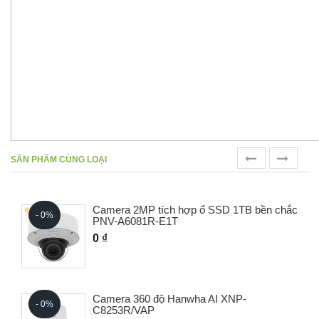
prev
next
SẢN PHẨM CÙNG LOẠI
Camera 2MP tích hợp ổ SSD 1TB bền chắc
- 0%
PNV-A6081R-E1T
0 ₫
Camera 360 độ Hanwha AI XNP-
- 0%
C8253R/VAP