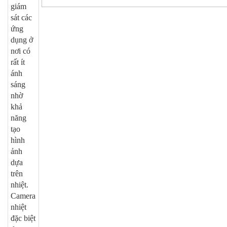
giám
sát các
ứng
dụng ở
nơi có
rất ít
ánh
sáng
nhờ
khả
năng
tạo
hình
ảnh
dựa
trên
nhiệt.
Camera
nhiệt
đặc biệt