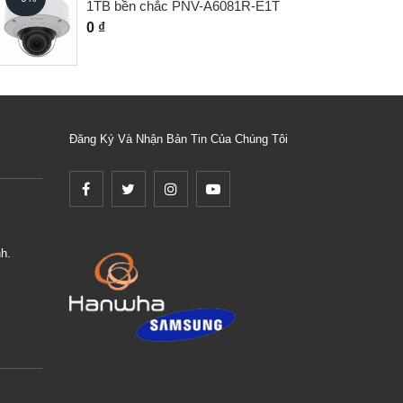
ền chắc PNV-A6081R-E1T
8083R
0 ₫
Đăng Ký Và Nhận Bản Tin Của Chúng Tôi
h.