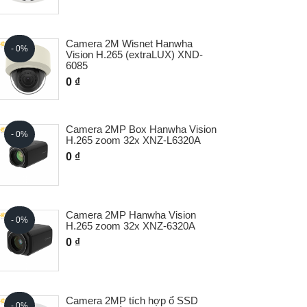
a 2M Wisnet Hanwha
Camera 6MP 30x AI P
- 0%
 H.265 (extraLUX) XND-
hợp gạt nước XNP-
0 ₫
a 2MP Box Hanwha Vision
Camera 8MP 30x AI P
- 0%
 zoom 32x XNZ-L6320A
hợp gạt nước XNP-
0 ₫
a 2MP Hanwha Vision
Camera AI 4 ống kin
- 0%
 zoom 32x XNZ-6320A
PNM-C16013RVQ
0 ₫
 2MP tích hợp ổ SSD
Camera AI IR Bullet
- 0%