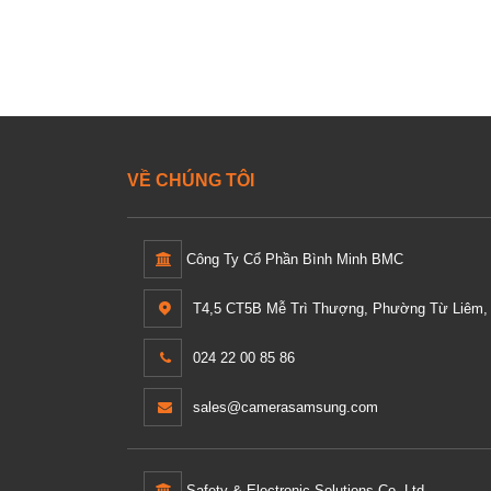
VỀ CHÚNG TÔI
Công Ty Cổ Phần Bình Minh BMC
T4,5 CT5B Mễ Trì Thượng, Phường Từ Liêm, 
024 22 00 85 86
sales@camerasamsung.com
Safety & Electronic Solutions Co,.Ltd