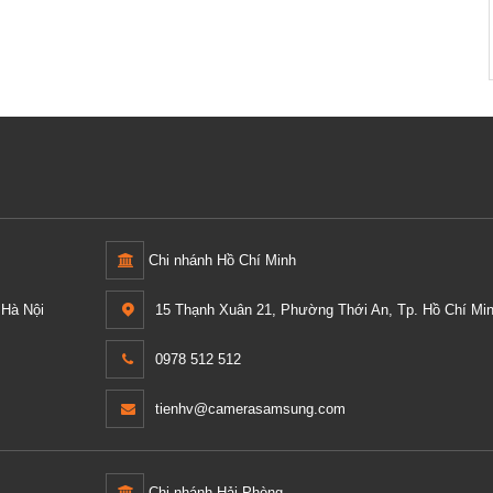
1TB b
0 ₫
Chi nhánh Hồ Chí Minh
Hà Nội
15 Thạnh Xuân 21, Phường Thới An, Tp. Hồ Chí Min
0978 512 512
tienhv@camerasamsung.com
Chi nhánh Hải Phòng