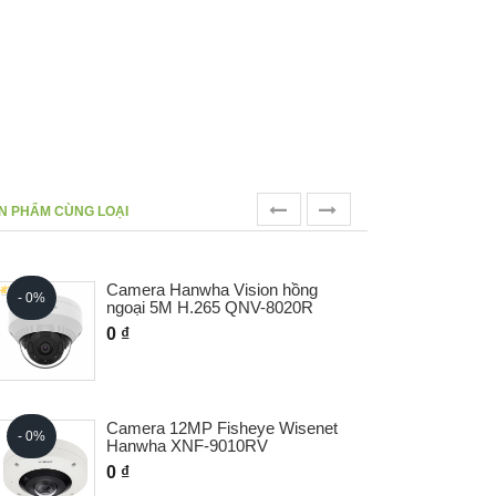
prev
next
N PHẨM CÙNG LOẠI
 Hanwha Vision hồng
Camera 360 độ Hanw
- 0%
5M H.265 QNV-8020R
C8253R/VAP
0 ₫
 12MP Fisheye Wisenet
Camera 4M Wisenet
- 0%
a XNF-9010RV
QNO-7012R/VAP
0 ₫