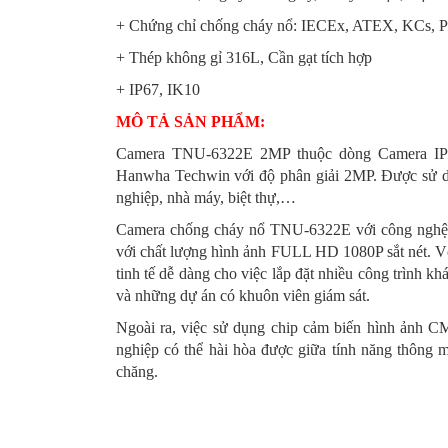
+ Chứng chỉ chống cháy nổ: IECEx, ATEX, KCs,
+ Thép không gỉ 316L, Cần gạt tích hợp
+ IP67, IK10
MÔ TẢ SẢN PHẨM:
Camera TNU-6322E 2MP thuộc dòng Camera IP Wi
Hanwha Techwin với độ phân giải 2MP. Được sử dụn
nghiệp, nhà máy, biệt thự,…
Camera chống cháy nổ TNU-6322E với công nghệ
với chất lượng hình ảnh FULL HD 1080P sắt nét. Vớ
tinh tế dễ dàng cho việc lắp đặt nhiều công trình k
và những dự án có khuôn viên giám sát.
Ngoài ra, việc sử dụng chip cảm biến hình ảnh C
nghiệp có thể hài hòa được giữa tính năng thông m
chăng.