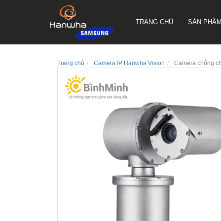
TRANG CHỦ
SẢN PHẨ
Trang chủ
Camera IP Hanwha Vision
Camera chống c
CAMERA QUAY QUYÉT PTZ
TRUEN HÀN QUỐC
CAMERA THÂN TRUEN HÀN
QUỐC
CAMERA ỐP TRẦN TRUEN
HÀN QUỐC