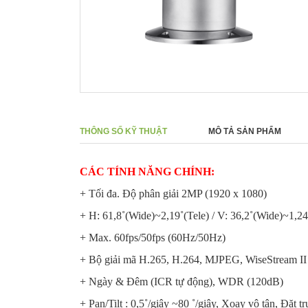
THÔNG SỐ KỸ THUẬT
MÔ TẢ SẢN PHẨM
CÁC TÍNH NĂNG CHÍNH:
+ Tối đa. Độ phân giải 2MP (1920 x 1080)
+ H: 61,8˚(Wide)~2,19˚(Tele) / V: 36,2˚(Wide)~1,24
+ Max. 60fps/50fps (60Hz/50Hz)
+ Bộ giải mã H.265, H.264, MJPEG, WiseStream II
+ Ngày & Đêm (ICR tự động), WDR (120dB)
+ Pan/Tilt : 0,5˚/giây ~80 ˚/giây, Xoay vô tận, Đặt t