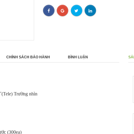
CHÍNH SÁCH BẢO HÀNH
BÌNH LUẬN
SẢ
Camera
- 0%
ngoại 
0 ₫
˚(Tele) Trường nhìn
Camera
- 0%
Hanwh
0 ₫
rước (300ea)