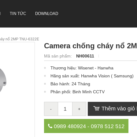
M
TIN TỨC
DOWNLOAD
háy nổ 2MP TNU-6322E
Camera chống cháy nổ 2
CAMERA HỘI NGHỊ TRUYỀN
Mã sản phẩm:
NH00611
HÌNH SONBS
Thương hiệu: Wisenet - Hanwha
LOA IP- PA SYSTEM SONBS
Hãng sản xuất: Hanwha Vision ( Samsung)
HỆ THỐNG LOA ANALOG - PA
SYSTERM SONBS
Bảo hành: 24 Tháng
Phân phối: Binh Minh CCTV
Thêm vào giỏ
-
+
0989 480924 - 0978 512 512