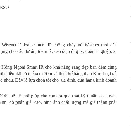
 PESO
Camer
- 0%
Vision
6085
0 ₫
senet là loại camera IP chống cháy nổ Wisenet mới của
g cho các dự án, tòa nhà, cao ốc, công ty, doanh nghiệp, xi
Camer
- 0%
H.265
0 ₫
 Hồng Ngoại Smart IR cho khả năng sáng đẹp ban đêm cùng
i chiều dài có thể xem 70m và thiết kế bằng thân Kim Loại rất
hác nhau. Đây là lựa chọn tốt cho gia đình, cửa hàng kinh doanh
Camer
- 0%
MOS thế hệ mới giúp cho camera quan sát kỹ thuật số chuyên
H.265
inh, độ phân giải cao, hình ảnh chất lượng mà giá thành phải
0 ₫
Camera
- 0%