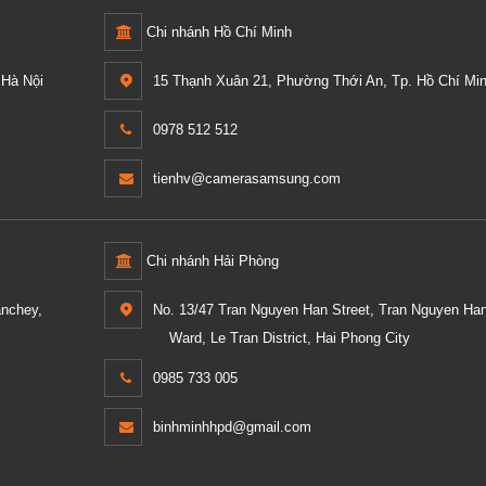
Chi nhánh Hồ Chí Minh
Hà Nội
15 Thạnh Xuân 21, Phường Thới An, Tp. Hồ Chí Min
0978 512 512
tienhv@camerasamsung.com
Chi nhánh Hải Phòng
anchey,
No. 13/47 Tran Nguyen Han Street, Tran Nguyen Ha
Ward, Le Tran District, Hai Phong City
0985 733 005
binhminhhpd@gmail.com