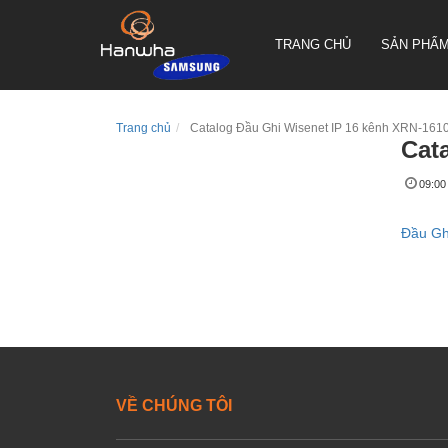
TRANG CHỦ
SẢN PHẨ
Trang chủ
Catalog Đầu Ghi Wisenet IP 16 kênh XRN-161
Cat
CAMERA QUAY QUYÉT PTZ
09:00
TRUEN HÀN QUỐC
CAMERA THÂN TRUEN HÀN
Đầu Gh
QUỐC
CAMERA ỐP TRẦN TRUEN
HÀN QUỐC
VỀ CHÚNG TÔI