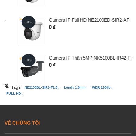
Camera IP Full HD NE2100ED-SIR2-AF
- 0%
0 ₫
Camera IP Thân 5MP NK5100BL-IR42-F3.6
- 0%
0 ₫
Tags:
NE2100BL-SIR1-F2.8 ,
Lends 2.8mm ,
WDR 120db ,
FULL HD ,
VỀ CHÚNG TÔI