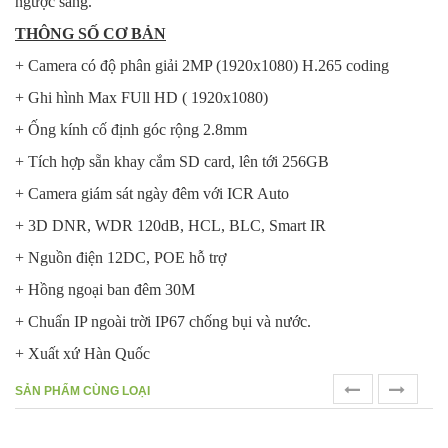
ngược sáng.
THÔNG SỐ CƠ BẢN
+ Camera có độ phân giải 2MP (1920x1080) H.265 coding
+ Ghi hình Max FUll HD ( 1920x1080)
+ Ống kính cố định góc rộng 2.8mm
+ Tích hợp sẵn khay cắm SD card, lên tới 256GB
+ Camera giám sát ngày đêm với ICR Auto
+ 3D DNR, WDR 120dB, HCL, BLC, Smart IR
+ Nguồn điện 12DC, POE hỗ trợ
+ Hồng ngoại ban đêm 30M
+ Chuẩn IP ngoài trời IP67 chống bụi và nước.
+ Xuất xứ Hàn Quốc
prev
next
SẢN PHẨM CÙNG LOẠI