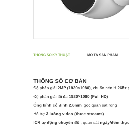
THÔNG SỐ KỸ THUẬT
MÔ TẢ SẢN PHẨM
THÔNG SỐ CƠ BẢN
Độ phân giải
2MP (1920×1080)
, chuẩn nén
H.265+
g
Độ phân giải tối đa
1920×1080 (Full HD)
Ống kính cố định 2.8mm
, góc quan sát rộng
Hỗ trợ
3 luồng video (three streams)
ICR tự động chuyển đổi
, quan sát
ngày/đêm thự