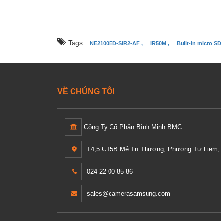
Tags:
NE2100ED-SIR2-AF ,
IR50M ,
Built-in micro SD
VỀ CHÚNG TÔI
Công Ty Cổ Phần Bình Minh BMC
T4,5 CT5B Mễ Trì Thượng, Phường Từ Liêm, 
024 22 00 85 86
sales@camerasamsung.com