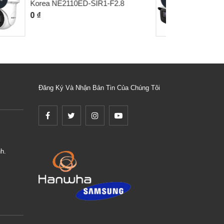
NE2100BL-SIR2-AF
0 ₫
Đăng Ký Và Nhận Bản Tin Của Chúng Tôi
h.