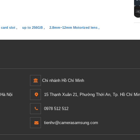
Korea NE2110ED-SIR1-F2.8
0 ₫
 card slot ,
up to 256GB ,
2.8mm~12mm Motorized lens ,
Chi nhánh Hồ Chí Minh
Hà Nội
15 Thạnh Xuân 21, Phường Thới An, Tp. Hồ Chí Min
0978 512 512
tienhv@camerasamsung.com