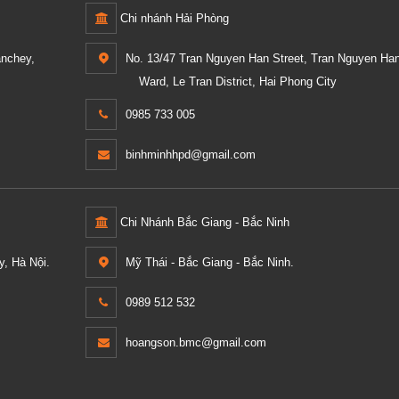
Chi nhánh Hải Phòng
anchey,
No. 13/47 Tran Nguyen Han Street, Tran Nguyen Ha
Ward, Le Tran District, Hai Phong City
0985 733 005
binhminhhpd@gmail.com
Chi Nhánh Bắc Giang - Bắc Ninh
, Hà Nội.
Mỹ Thái - Bắc Giang - Bắc Ninh.
0989 512 532
hoangson.bmc@gmail.com