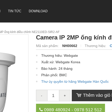
M
TIN TỨC
DOWNLOAD
P ống kính điều chỉnh NE2110ED-SIR2-AF
Camera IP 2MP ống kính 
CAMERA HỘI NGHỊ TRUYỀN
Mã sản phẩm:
NH00662
Thương hiệu:
C
HÌNH SONBS
Thương hiêu: Webgate
LOA IP- PA SYSTEM SONBS
Xuất xứ: Webgate Korea
HỆ THỐNG LOA ANALOG - PA
SYSTERM SONBS
Bảo hành: 24 tháng
Phân phối: BMC
Thư ủy quyền từ hãng Webgate Hàn Quốc
Thêm vào giỏ
-
+
0989 480924 - 0978 512 512