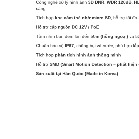
Công nghệ xử lý hình ảnh
3D DNR
,
WDR 120dB
,
H
sáng
Tích hợp
khe cắm thẻ nhớ micro SD
, hỗ trợ tối đa
Hỗ trợ cấp nguồn
DC 12V / PoE
Tầm nhìn ban đêm lên đến 50
m (hồng ngoại)
và 5
Chuẩn bảo vệ
IP67
, chống bụi và nước, phù hợp lắp 
Tích hợp
phân tích hình ảnh thông minh
Hỗ trợ
SMD (Smart Motion Detection – phát hiện
Sản xuất tại Hàn Quốc (Made in Korea)