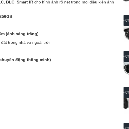
LC
,
BLC
,
Smart IR
cho hình ảnh rõ nét trong mọi điều kiện ánh
256GB
Camera Dome IP 5MP
- 0%
NK5100VD-SIR-AF
0 ₫
0
m (ánh sáng trắng)
đặt trong nhà và ngoài trời
Camera Dome Ip Webgate Lắp
- 0%
Ngoài Trời NE5100VD-SIR1-F2.8
 chuyển động thông minh)
0 ₫
Camera hình trụ IP 5MP
- 0%
NE5100BL-SIR1-F2.8
0 ₫
Camera Ip 2Megapixel Webgate
- 0%