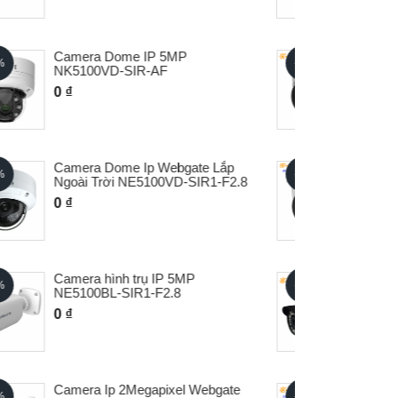
Camera IP Dome Webgate
- 0%
- 0%
NE2100ED-SIR1-F2.8
0 ₫
Camera IP Full HD NE2100ED-
- 0%
- 0%
SIR2-AF
0 ₫
Camera IP Thân 5MP
- 0%
- 0%
NK5100BL-IR42-F3.6
0 ₫
Camera IP Thân Full HD -
- 0%
- 0%