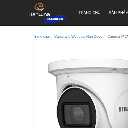
TRANG CHỦ
SẢN PHẨ
Trang chủ
Camera Ip Webgate Hàn Quốc
Camera IP 2M
CAMERA QUAY QUYÉT PTZ
TRUEN HÀN QUỐC
CAMERA THÂN TRUEN HÀN
QUỐC
CAMERA ỐP TRẦN TRUEN
HÀN QUỐC