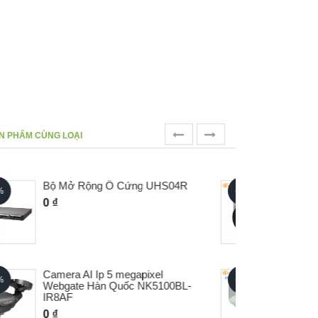
prev
next
N PHẨM CÙNG LOẠI
Camera IP Dome 5M Webgate
- 0%
- 0%
NE5100ED-SIR2-AF
0 ₫
Camera IP Dome Ip Webgate Lắp
- 0%
- 0%
Ngoài Trời NE5100VD-SIR2-AF
0 ₫