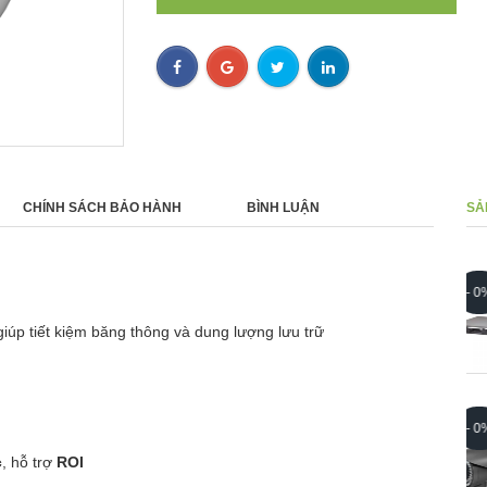
CHÍNH SÁCH BẢO HÀNH
BÌNH LUẬN
SẢ
Bộ Mở Rộng Ổ Cứng UHS04R
- 0%
0 ₫
iúp tiết kiệm băng thông và dung lượng lưu trữ
Camera AI Ip 5 megapixel
- 0%
Webgate Hàn Quốc NK5100BL-
IR8AF
c
, hỗ trợ
ROI
0 ₫