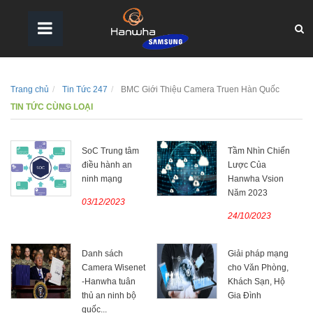
Trang chủ
Tin Tức 247
BMC Giới Thiệu Camera Truen Hàn Quốc
TIN TỨC CÙNG LOẠI
SoC Trung tâm
Tầm Nhìn Chiến
điều hành an
Lược Của
ninh mạng
Hanwha Vsion
Năm 2023
03/12/2023
24/10/2023
Danh sách
Giải pháp mạng
Camera Wisenet
cho Văn Phòng,
-Hanwha tuân
Khách Sạn, Hộ
thủ an ninh bộ
Gia Đình
quốc...