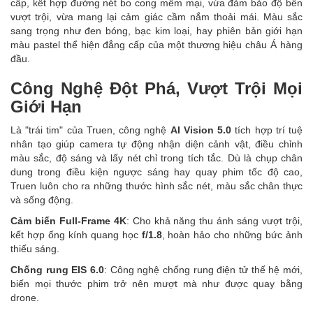
cấp, kết hợp đường nét bo cong mềm mại, vừa đảm bảo độ bền
vượt trội, vừa mang lại cảm giác cầm nắm thoải mái. Màu sắc
sang trọng như đen bóng, bạc kim loại, hay phiên bản giới hạn
màu pastel thể hiện đẳng cấp của một thương hiệu châu Á hàng
đầu.
Công Nghệ Đột Phá, Vượt Trội Mọi
Giới Hạn
Là "trái tim" của Truen, công nghệ
AI Vision 5.0
tích hợp trí tuệ
nhân tạo giúp camera tự động nhận diện cảnh vật, điều chỉnh
màu sắc, độ sáng và lấy nét chỉ trong tích tắc. Dù là chụp chân
dung trong điều kiện ngược sáng hay quay phim tốc độ cao,
Truen luôn cho ra những thước hình sắc nét, màu sắc chân thực
và sống động.
Cảm biến Full-Frame 4K
: Cho khả năng thu ánh sáng vượt trội,
kết hợp ống kính quang học
f/1.8
, hoàn hảo cho những bức ảnh
thiếu sáng.
Chống rung EIS 6.0
: Công nghệ chống rung điện tử thế hệ mới,
biến mọi thước phim trở nên mượt mà như được quay bằng
drone.