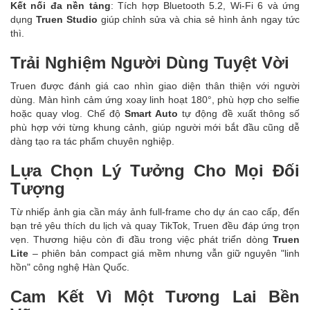
Kết nối đa nền tảng
: Tích hợp Bluetooth 5.2, Wi-Fi 6 và ứng
dụng
Truen Studio
giúp chỉnh sửa và chia sẻ hình ảnh ngay tức
thì.
Trải Nghiệm Người Dùng Tuyệt Vời
Truen được đánh giá cao nhìn giao diện thân thiện với người
dùng. Màn hình cảm ứng xoay linh hoạt 180°, phù hợp cho selfie
hoặc quay vlog. Chế độ
Smart Auto
tự động đề xuất thông số
phù hợp với từng khung cảnh, giúp người mới bắt đầu cũng dễ
dàng tạo ra tác phẩm chuyên nghiệp.
Lựa Chọn Lý Tưởng Cho Mọi Đối
Tượng
Từ nhiếp ảnh gia cần máy ảnh full-frame cho dự án cao cấp, đến
bạn trẻ yêu thích du lịch và quay TikTok, Truen đều đáp ứng trọn
vẹn. Thương hiệu còn đi đầu trong việc phát triển dòng
Truen
Lite
– phiên bản compact giá mềm nhưng vẫn giữ nguyên "linh
hồn" công nghệ Hàn Quốc.
Cam Kết Vì Một Tương Lai Bền