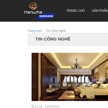
TRANG CHỦ
SẢN PHẨ
Trang chủ
Tin Công Nghê
TIN CÔNG NGHÊ
CAMERA QUAY QUYÉT PTZ
TRUEN HÀN QUỐC
CAMERA THÂN TRUEN HÀN
QUỐC
CAMERA ỐP TRẦN TRUEN
HÀN QUỐC
22:40 - 11/05/2025