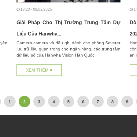
13:23 - 09/02/2025
14
Giải Pháp Cho Thị Trường Trung Tâm Dự
Dò
Liệu Của Hanwha...
20
yền
Camera camera và đầu ghi dành cho phòng Severer
Han
lưu trữ liệu quan trọng cho ngân hàng, các trung tâm
côn
dữ liệu số của Hanwha Vision Hàn Quốc
an 
XEM THÊM
1
2
3
4
5
6
7
8
9