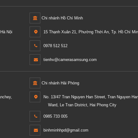
Chi nhánh Hồ Chí Minh
Hà Nội
15 Thạnh Xuân 21, Phường Thới An, Tp. Hồ Chí Min
0978 512 512
tienhv@camerasamsung.com
Chi nhánh Hải Phòng
anchey,
No. 13/47 Tran Nguyen Han Street, Tran Nguyen Ha
Ward, Le Tran District, Hai Phong City
0985 733 005
binhminhhpd@gmail.com