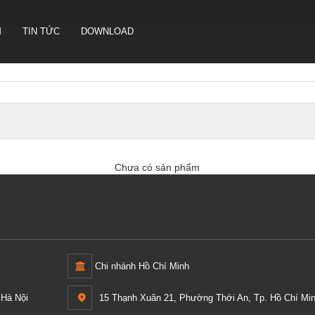
M
TIN TỨC
DOWNLOAD
CAMERA HỘI NGHỊ TRUYỀN
HÌNH SONBS
LOA IP- PA SYSTEM SONBS
Chưa có sản phẩm
HỆ THỐNG LOA ANALOG - PA
SYSTERM SONBS
Chi nhánh Hồ Chí Minh
Hà Nội
15 Thạnh Xuân 21, Phường Thới An, Tp. Hồ Chí Min