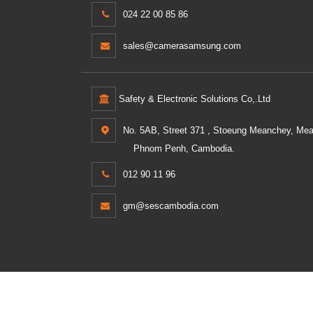
024 22 00 85 86
sales@camerasamsung.com
Safety & Electronic Solutions Co,.Ltd
No. 5AB, Street 371 , Stoeung Meanchey, Me
Phnom Penh, Cambodia.
012 90 11 96
gm@sescambodia.com