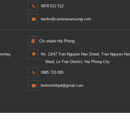
0978 512 512
tienhv@camerasamsung.com
Chi nhánh Hải Phòng
anchey,
No. 13/47 Tran Nguyen Han Street, Tran Nguyen Ha
Ward, Le Tran District, Hai Phong City
0985 733 005
binhminhhpd@gmail.com