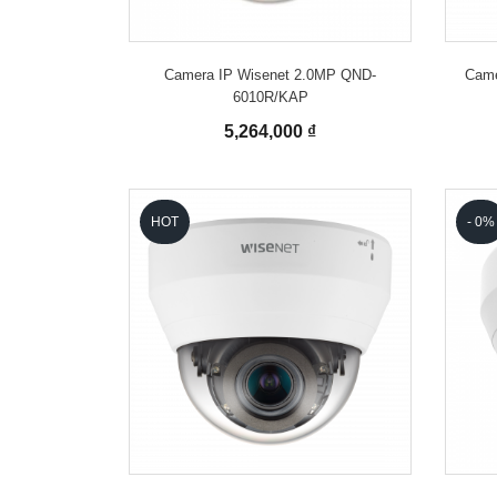
Camera IP Wisenet 2.0MP QND-
Came
6010R/KAP
5,264,000 ₫
HOT
- 0%