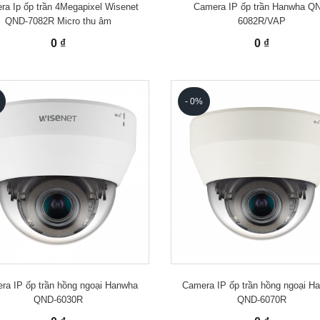
a Ip ốp trần 4Megapixel Wisenet
Camera IP ốp trần Hanwha Q
QND-7082R Micro thu âm
6082R/VAP
0 ₫
0 ₫
- 0%
ra IP ốp trần hồng ngoại Hanwha
Camera IP ốp trần hồng ngoại H
QND-6030R
QND-6070R