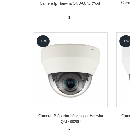
Camer
Camera Ip Hanwha QND-6072R/VAP
0 ₫
- 0%
- 0%
Camera IP ốp trần hồng ngoại Hanwha
Came
QND-6020R