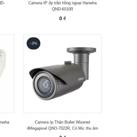
ND-
Camera IP ốp trần hồng ngoại Hanwha
QND-6010R
0 ₫
- 0%
anwha
Camera Ip Thân Bullet Wisenet
4Megapixel QNO-7022R, Có Mic thu âm