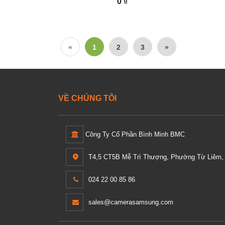
0 ₫
«
1
2
3
»
VỀ CHÚNG TÔI
Công Ty Cổ Phần Bình Minh BMC
T4,5 CT5B Mễ Trì Thượng, Phường Từ Liêm, 
024 22 00 85 86
sales@camerasamsung.com