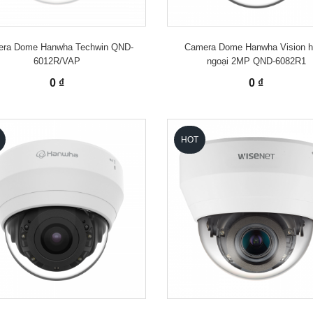
ra Dome Hanwha Techwin QND-
Camera Dome Hanwha Vision 
6012R/VAP
ngoại 2MP QND-6082R1
0 ₫
0 ₫
HOT