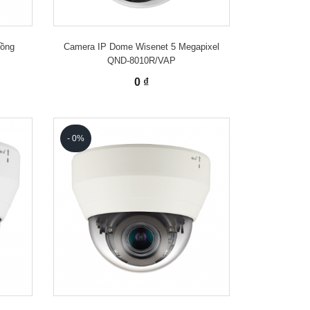
hồng
Camera IP Dome Wisenet 5 Megapixel
QND-8010R/VAP
0 ₫
- 0%