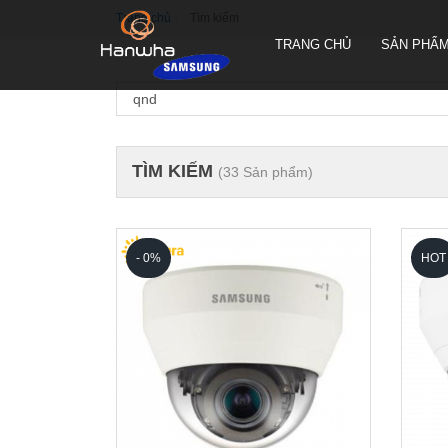
Trang chủ
Tìm kiếm
TRANG CHỦ
SẢN PHẨ
TÌM KIẾM
(33 Sản phẩm)
CAMERA QUAY QUYÉT PTZ
TRUEN HÀN QUỐC
CAMERA THÂN TRUEN HÀN
QUỐC
- 0%
HOT
CAMERA ỐP TRẦN TRUEN
HÀN QUỐC