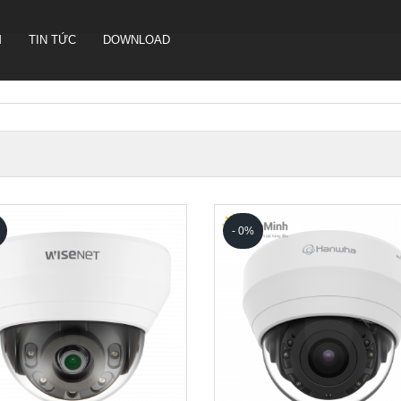
M
TIN TỨC
DOWNLOAD
CAMERA HỘI NGHỊ TRUYỀN
HÌNH SONBS
LOA IP- PA SYSTEM SONBS
HỆ THỐNG LOA ANALOG - PA
- 0%
SYSTERM SONBS