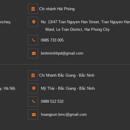
Chi nhánh Hải Phòng
anchey,
No. 13/47 Tran Nguyen Han Street, Tran Nguyen Ha
Ward, Le Tran District, Hai Phong City
0985 733 005
binhminhhpd@gmail.com
Chi Nhánh Bắc Giang - Bắc Ninh
, Hà Nội.
Mỹ Thái - Bắc Giang - Bắc Ninh.
0989 512 532
hoangson.bmc@gmail.com