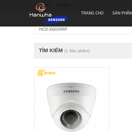
Trang chủ
Tìm kiếm
TRANG CHỦ
SẢN PHẨ
TÌM KIẾM
(1 Sản phẩm)
CAMERA QUAY QUYÉT PTZ
TRUEN HÀN QUỐC
CAMERA THÂN TRUEN HÀN
QUỐC
CAMERA ỐP TRẦN TRUEN
HÀN QUỐC