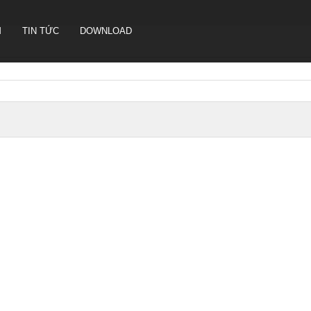
M
TIN TỨC
DOWNLOAD
CAMERA HỘI NGHỊ TRUYỀN
HÌNH SONBS
LOA IP- PA SYSTEM SONBS
HỆ THỐNG LOA ANALOG - PA
SYSTERM SONBS