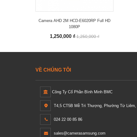
Camera AHD 2M HCD-E6020RP Full HD
1080P
1,250,000 ₫
1,250,000 ₫
VỀ CHÚNG TÔI
Công Ty Cổ Phần Bình Minh BMC
T4,5 CT5B Mễ Trì Thượng, Phường Từ Liêm, 
024 22 00 85 86
sales@camerasamsung.com