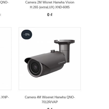
t QNO-
Camera 2M Wisnet Hanwha Vision
H.265 (extraLUX) XND-6085
0 ₫
₫
- 0%
a XNP-
Camera 4M Wisenet Hanwha QNO-
7012R/VAP