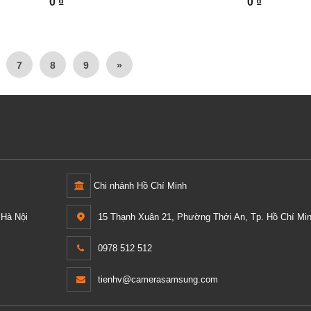
0 ₫
0 ₫
7
8
9
»
Chi nhánh Hồ Chí Minh
Hà Nội
15 Thạnh Xuân 21, Phường Thới An, Tp. Hồ Chí Min
0978 512 512
tienhv@camerasamsung.com