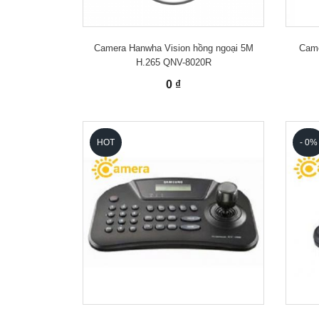
Camera Hanwha Vision hồng ngoại 5M
Came
H.265 QNV-8020R
0 ₫
HOT
- 0%