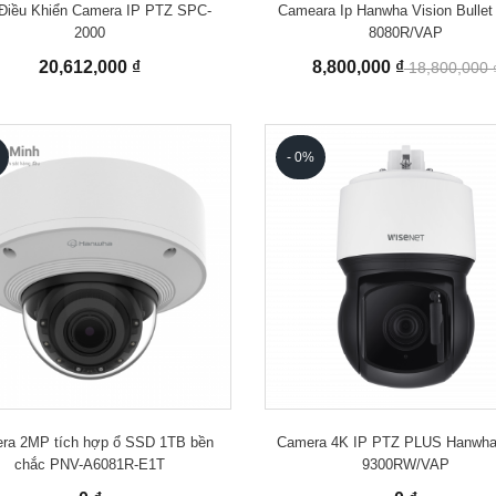
Điều Khiển Camera IP PTZ SPC-
Cameara Ip Hanwha Vision Bulle
2000
8080R/VAP
20,612,000 ₫
8,800,000 ₫
18,800,000 
- 0%
ra 2MP tích hợp ổ SSD 1TB bền
Camera 4K IP PTZ PLUS Hanwh
chắc PNV-A6081R-E1T
9300RW/VAP