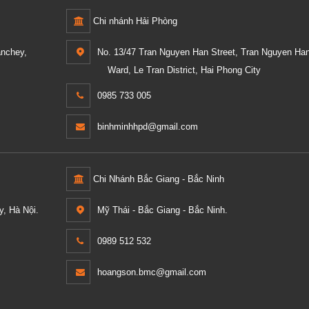
Chi nhánh Hải Phòng
anchey,
No. 13/47 Tran Nguyen Han Street, Tran Nguyen Ha
Ward, Le Tran District, Hai Phong City
0985 733 005
binhminhhpd@gmail.com
Chi Nhánh Bắc Giang - Bắc Ninh
, Hà Nội.
Mỹ Thái - Bắc Giang - Bắc Ninh.
0989 512 532
hoangson.bmc@gmail.com