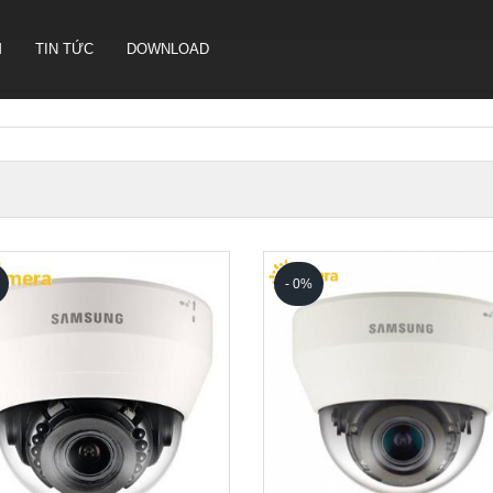
M
TIN TỨC
DOWNLOAD
CAMERA HỘI NGHỊ TRUYỀN
HÌNH SONBS
LOA IP- PA SYSTEM SONBS
HỆ THỐNG LOA ANALOG - PA
- 0%
SYSTERM SONBS