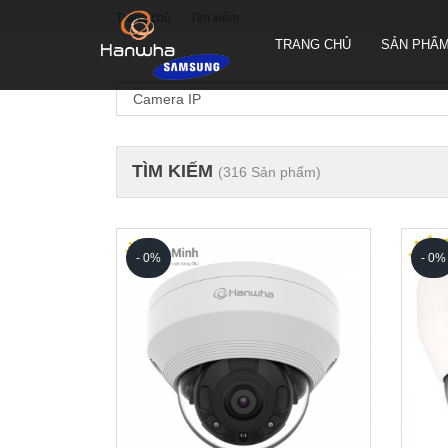
Trang chủ
Tìm kiếm
TRANG CHỦ
SẢN PHẨ
TÌM KIẾM
(316 Sản phẩm)
CAMERA QUAY QUYÉT PTZ
TRUEN HÀN QUỐC
CAMERA THÂN TRUEN HÀN
QUỐC
- 0%
- 0%
CAMERA ỐP TRẦN TRUEN
HÀN QUỐC