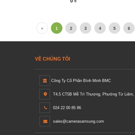
0 ₫
«
1
2
3
4
5
6
VỀ CHÚNG TÔI
Công Ty Cổ Phần Bình Minh BMC
T4,5 CT5B Mễ Trì Thượng, Phường Từ Liêm, 
024 22 00 85 86
sales@camerasamsung.com