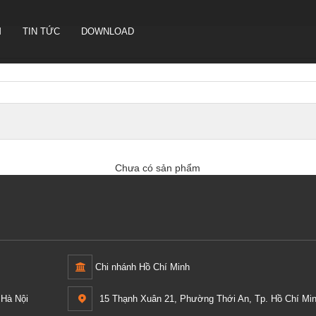
M
TIN TỨC
DOWNLOAD
CAMERA HỘI NGHỊ TRUYỀN
HÌNH SONBS
LOA IP- PA SYSTEM SONBS
Chưa có sản phẩm
HỆ THỐNG LOA ANALOG - PA
SYSTERM SONBS
Chi nhánh Hồ Chí Minh
Hà Nội
15 Thạnh Xuân 21, Phường Thới An, Tp. Hồ Chí Min