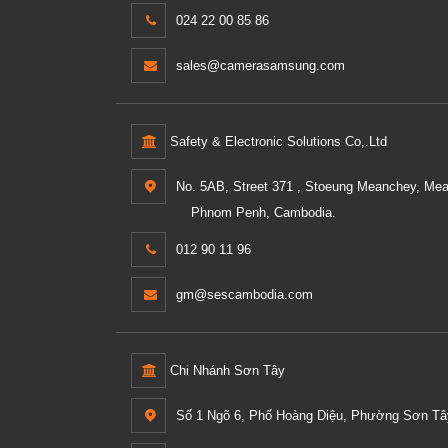
024 22 00 85 86
sales@camerasamsung.com
Safety & Electronic Solutions Co,.Ltd
No. 5AB, Street 371 , Stoeung Meanchey, Me
Phnom Penh, Cambodia.
012 90 11 96
gm@sescambodia.com
Chi Nhánh Sơn Tây
Số 1 Ngõ 6, Phố Hoàng Diệu, Phường Sơn Tây