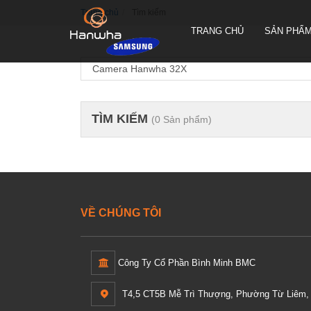
Trang chủ
Tìm kiếm
TRANG CHỦ
SẢN PHẨ
TÌM KIẾM
(0 Sản phẩm)
CAMERA QUAY QUYÉT PTZ
TRUEN HÀN QUỐC
CAMERA THÂN TRUEN HÀN
QUỐC
CAMERA ỐP TRẦN TRUEN
HÀN QUỐC
VỀ CHÚNG TÔI
Công Ty Cổ Phần Bình Minh BMC
T4,5 CT5B Mễ Trì Thượng, Phường Từ Liêm, 