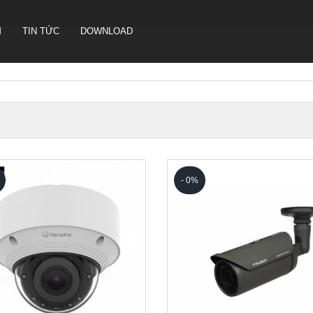
M
TIN TỨC
DOWNLOAD
CAMERA HỘI NGHỊ TRUYỀN
HÌNH SONBS
LOA IP- PA SYSTEM SONBS
HỆ THỐNG LOA ANALOG - PA
- 0%
SYSTERM SONBS