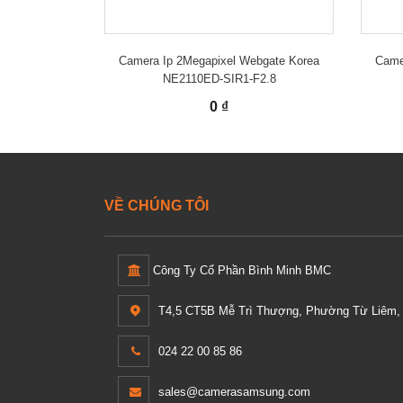
Camera Ip 2Megapixel Webgate Korea
Came
NE2110ED-SIR1-F2.8
0 ₫
VỀ CHÚNG TÔI
Công Ty Cổ Phần Bình Minh BMC
T4,5 CT5B Mễ Trì Thượng, Phường Từ Liêm, 
024 22 00 85 86
sales@camerasamsung.com