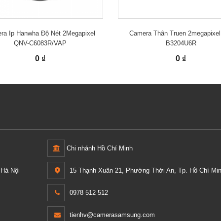
ra Ip Hanwha Độ Nét 2Megapixel
Camera Thân Truen 2megapixel
QNV-C6083R/VAP
B3204U6R
0 ₫
0 ₫
Chi nhánh Hồ Chí Minh
Hà Nội
15 Thạnh Xuân 21, Phường Thới An, Tp. Hồ Chí Min
0978 512 512
tienhv@camerasamsung.com