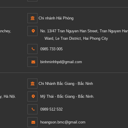
Chi nhánh Hải Phòng
anchey,
No. 13/47 Tran Nguyen Han Street, Tran Nguyen Ha
Ward, Le Tran District, Hai Phong City
0985 733 005
binhminhhpd@gmail.com
Chi Nhánh Bắc Giang - Bắc Ninh
, Hà Nội.
Mỹ Thái - Bắc Giang - Bắc Ninh.
0989 512 532
hoangson.bmc@gmail.com