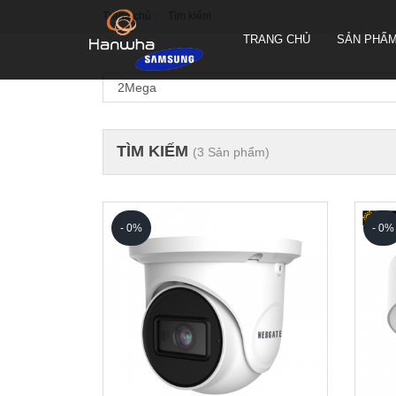
Trang chủ
Tìm kiếm
TRANG CHỦ
SẢN PHẨ
TÌM KIẾM
(3 Sản phẩm)
CAMERA QUAY QUYÉT PTZ
TRUEN HÀN QUỐC
CAMERA THÂN TRUEN HÀN
QUỐC
- 0%
- 0%
CAMERA ỐP TRẦN TRUEN
HÀN QUỐC