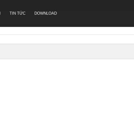
M
TIN TỨC
DOWNLOAD
CAMERA HỘI NGHỊ TRUYỀN
HÌNH SONBS
LOA IP- PA SYSTEM SONBS
HỆ THỐNG LOA ANALOG - PA
SYSTERM SONBS