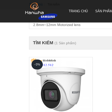
Trang chủ
Tìm kiếm
TRANG CHỦ
SẢN PHẨ
TÌM KIẾM
(1 Sản phẩm)
CAMERA QUAY QUYÉT PTZ
TRUEN HÀN QUỐC
CAMERA THÂN TRUEN HÀN
QUỐC
- 0%
CAMERA ỐP TRẦN TRUEN
HÀN QUỐC