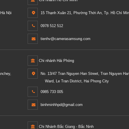
Hà Nội
15 Thạnh Xuân 21, Phường Thới An, Tp. Hồ Chí Min
0978 512 512
tienhv@camerasamsung.com
Chi nhánh Hải Phòng
anchey,
No. 13/47 Tran Nguyen Han Street, Tran Nguyen Ha
Ward, Le Tran District, Hai Phong City
0985 733 005
binhminhhpd@gmail.com
Chi Nhánh Bắc Giang - Bắc Ninh