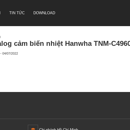
M
TIN TỨC
DOWNLOAD
D
alog cảm biến nhiệt Hanwha TNM-C496
CAMERA HỘI NGHỊ TRUYỀN
 - 04/07/2022
HÌNH SONBS
LOA IP- PA SYSTEM SONBS
HỆ THỐNG LOA ANALOG - PA
SYSTERM SONBS
Chi nhánh Hồ Chí Minh