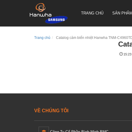
TRANG CHỦ
SẢN PHẨ
Trang chủ
Catalog cảm biến nhiệt Hanwha TNM-C4960T
Cat
CAMERA QUAY QUYÉT PTZ
15:23
TRUEN HÀN QUỐC
CAMERA THÂN TRUEN HÀN
QUỐC
CAMERA ỐP TRẦN TRUEN
HÀN QUỐC
VỀ CHÚNG TÔI
Công Ty Cổ Phần Bình Minh BMC