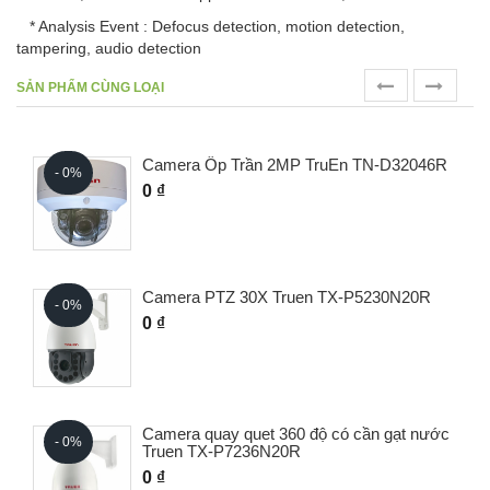
* Analysis Event : Defocus detection, motion detection,
tampering, audio detection
prev
next
SẢN PHẨM CÙNG LOẠI
Camera Ốp Trần 2MP TruEn TN-D32046R
- 0%
0 ₫
Camera PTZ 30X Truen TX-P5230N20R
- 0%
0 ₫
Camera quay quet 360 độ có cần gạt nước
- 0%
Truen TX-P7236N20R
0 ₫