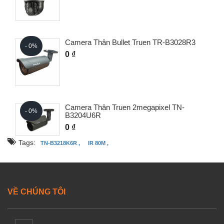
Camera Thân Bullet Truen TR-B3028R3
- 0%
0 ₫
Camera Thân Truen 2megapixel TN-
- 0%
B3204U6R
0 ₫
Tags:
TN-B3218K6R ,
IR 80M ,
VỀ CHÚNG TÔI