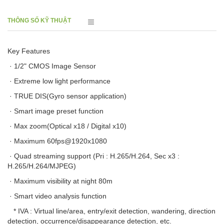
THÔNG SỐ KỸ THUẬT
Key Features
· 1/2" CMOS Image Sensor
· Extreme low light performance
· TRUE DIS(Gyro sensor application)
· Smart image preset function
· Max zoom(Optical x18 / Digital x10)
· Maximum 60fps@1920x1080
· Quad streaming support (Pri : H.265/H.264, Sec x3 :
H.265/H.264/MJPEG)
· Maximum visibility at night 80m
· Smart video analysis function
* IVA : Virtual line/area, entry/exit detection, wandering, direction
detection, occurrence/disappearance detection, etc.