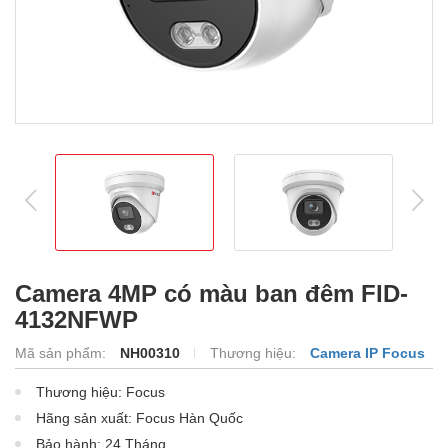
prev
ne
Camera 4MP có màu ban đêm FID-
4132NFWP
Mã sản phẩm:
NH00310
Thương hiệu:
Camera IP Focus
Thương hiệu: Focus
Hãng sản xuất: Focus Hàn Quốc
Bảo hành: 24 Tháng