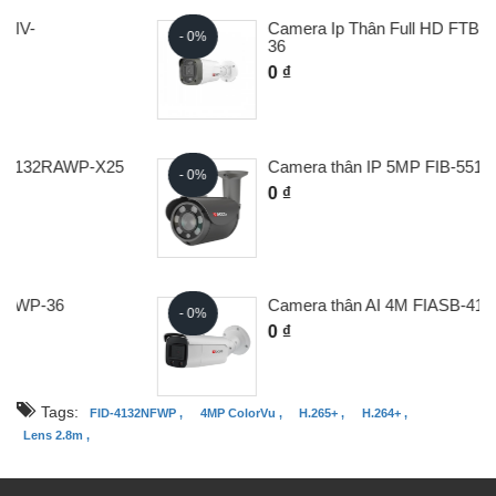
Camera Ip Thân Full HD FTB-2140RFWP-
- 0%
36
0 ₫
5
Camera thân IP 5MP FIB-5510RAGP
- 0%
0 ₫
Camera thân AI 4M FIASB-4144RFWP
- 0%
0 ₫
Tags:
FID-4132NFWP ,
4MP ColorVu ,
H.265+ ,
H.264+ ,
Lens 2.8m ,