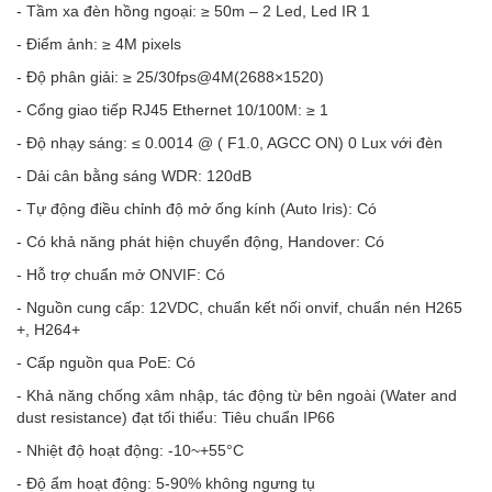
- Tầm xa đèn hồng ngoại: ≥ 50m – 2 Led, Led IR 1
- Điểm ảnh: ≥ 4M pixels
- Độ phân giải: ≥ 25/30fps@4M(2688×1520)
- Cổng giao tiếp RJ45 Ethernet 10/100M: ≥ 1
- Độ nhạy sáng: ≤ 0.0014 @ ( F1.0, AGCC ON) 0 Lux với đèn
- Dải cân bằng sáng WDR: 120dB
- Tự động điều chỉnh độ mở ống kính (Auto Iris): Có
- Có khả năng phát hiện chuyển động, Handover: Có
- Hỗ trợ chuẩn mở ONVIF: Có
- Nguồn cung cấp: 12VDC, chuẩn kết nối onvif, chuẩn nén H265
+, H264+
- Cấp nguồn qua PoE: Có
- Khả năng chống xâm nhập, tác động từ bên ngoài (Water and
dust resistance) đạt tối thiểu: Tiêu chuẩn IP66
- Nhiệt độ hoạt động: -10~+55°C
- Độ ẩm hoạt động: 5-90% không ngưng tụ