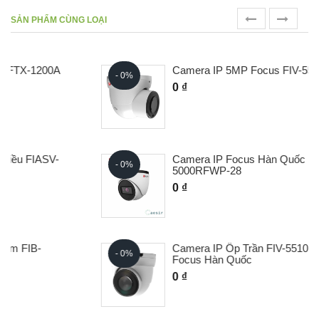
prev
next
SẢN PHẨM CÙNG LOẠI
Camera IP 5MP Focus FIV-5510RAWP
- 0%
0 ₫
Camera IP Focus Hàn Quốc FID-
- 0%
5000RFWP-28
0 ₫
Camera IP Ốp Trần FIV-5510RFWP-36
- 0%
Focus Hàn Quốc
0 ₫